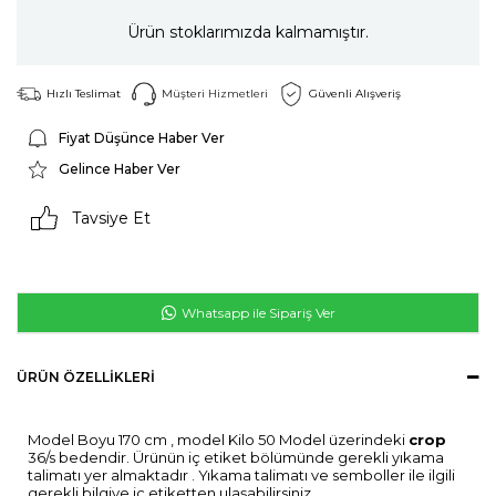
Ürün stoklarımızda kalmamıştır.
Hızlı Teslimat
Müşteri Hizmetleri
Güvenli Alışveriş
Fiyat Düşünce Haber Ver
Gelince Haber Ver
Tavsiye Et
Whatsapp ile Sipariş Ver
ÜRÜN ÖZELLIKLERI
Model Boyu 170 cm , model Kilo 50 Model üzerindeki
crop
36/s bedendir. Ürünün iç etiket bölümünde gerekli yıkama
talimatı yer almaktadır . Yıkama talimatı ve semboller ile ilgili
gerekli bilgiye iç etiketten ulaşabilirsiniz.