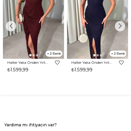
2
2
Halter Yaka Önden Yırtmaçlı Midi Boy Bordo Hasre Kadın Elbise 26Y502
Halter Yaka Önden Yırtmaçlı Midi Boy Lacivert Hasre Kadın Elbise 26Y502
₺1.599,99
₺1.599,99
Yardıma mı ihtiyacın var?