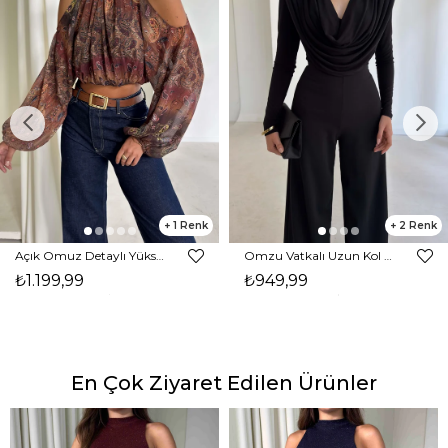
1
2
Açık Omuz Detaylı Yüksek Yaka Lendan Kahve Kadın bluz 26K026
Omzu Vatkalı Uzun Kol Degaje Yaka Dinre Kadın Siyah Bluz 26K101
₺1.199,99
₺949,99
En Çok Ziyaret Edilen Ürünler