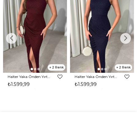
2
2
Halter Yaka Önden Yırtmaçlı Midi Boy Bordo Hasre Kadın Elbise 26Y502
Halter Yaka Önden Yırtmaçlı Midi Boy Lacivert Hasre Kadın Elbise 26Y502
₺1.599,99
₺1.599,99