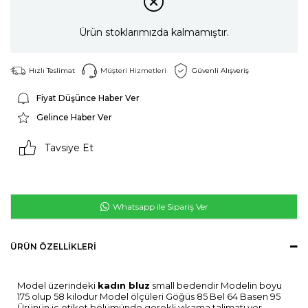
Ürün stoklarımızda kalmamıştır.
Hızlı Teslimat
Müşteri Hizmetleri
Güvenli Alışveriş
Fiyat Düşünce Haber Ver
Gelince Haber Ver
Tavsiye Et
Whatsapp ile Sipariş Ver
ÜRÜN ÖZELLIKLERI
Model üzerindeki
kadın bluz
small bedendir Modelin boyu
175 olup 58 kilodur Model ölçüleri Göğüs 85 Bel 64 Basen 95
Ürünün iç etiket bölümünde gerekli yıkama talimatı yer