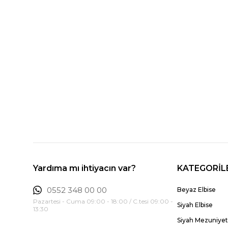
Yardıma mı ihtiyacın var?
KATEGORİL
0552 348 00 00
Beyaz Elbise
Pazartesi - Cuma 09:00 - 18:00 / C.tesi 09:00 -
Siyah Elbise
13:30
Siyah Mezuniyet 