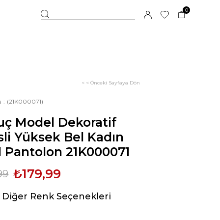
0
< < Önceki Sayfaya Dön
u
(21K000071)
uç Model Dekoratif
li Yüksek Bel Kadın
l Pantolon 21K000071
₺179,99
99
Diğer Renk Seçenekleri