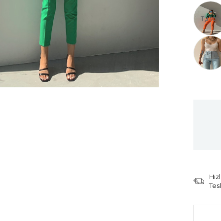
Tüken
Tüken
Hızl
Tes