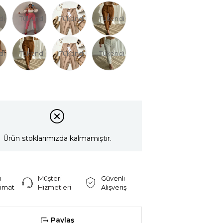
di
Tükendi
Tükendi
Tükendi
di
Tükendi
Tükendi
Tükendi
Ürün stoklarımızda kalmamıştır.
ı
Müşteri
Güvenli
limat
Hizmetleri
Alışveriş
Paylaş