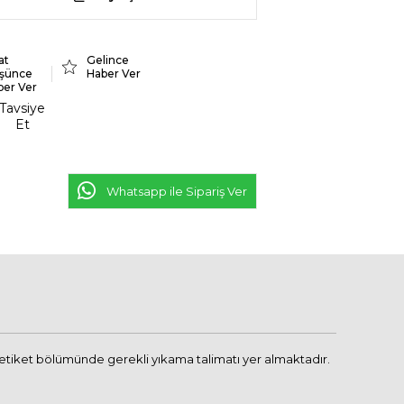
at
Gelince
şünce
Haber Ver
ber Ver
Tavsiye
Et
Whatsapp ile Sipariş Ver
 etiket bölümünde gerekli yıkama talimatı yer almaktadır.