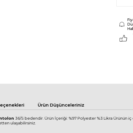
Fiy
Dü
Ha
çenekleri
Ürün Düşünceleriniz
antolon
36/S bedendir. Ürün İçeriği: %97 Polyester %3 Likra Ürünün iç
tten ulaşabilirsiniz.