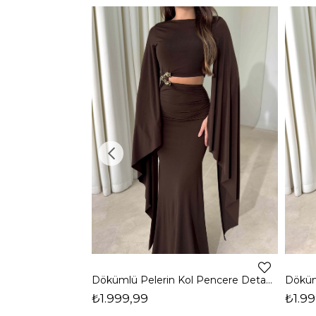
Dökümlü Pelerin Kol Pencere Detaylı Maxi Kahverengi Arlev Kadın Elbise 26Y511
₺1.999,99
₺1.99