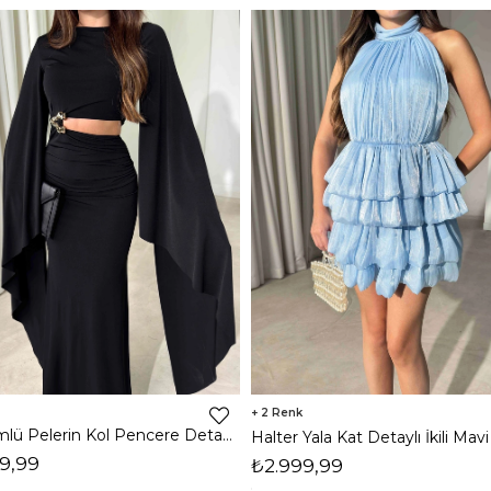
2
Dökümlü Pelerin Kol Pencere Detaylı Maxi Siyah Arlev Kadın Elbise 26Y511
9,99
₺2.999,99