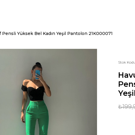
 Pensli Yüksek Bel Kadın Yeşil Pantolon 21K000071
Stok Kod
Hav
Pens
Yeşi
₺199,