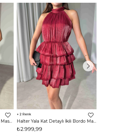
2
2
Halter Yala Kat Detaylı İkili Mavi Maso Kadın Takım 26Y505
Halter Yala Kat Detaylı İkili Bordo Maso Kadın Takım 26Y505
₺2.999,99
₺2.999,99