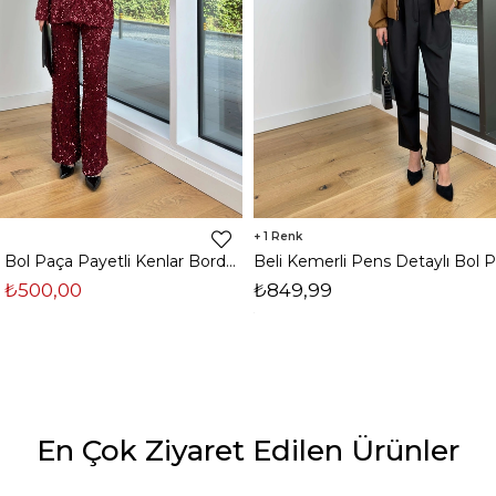
1
Yüksek Bel Bol Paça Payetli Kenlar Bordo Kadın Pantolon 25K348
₺500,00
₺849,99
En Çok Ziyaret Edilen Ürünler