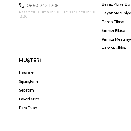
Beyaz Abiye Elb
0850 242 1205
Pazartesi - Cuma 09:00 - 18:30 / C.tesi 09:00 -
Beyaz Mezuniyet
13:30
Bordo Elbise
Kırmızı Elbise
Kırmızı Mezuniye
Pembe Elbise
MÜŞTERİ
Hesabım
Siparişlerim
Sepetim
Favorilerim
Para Puan