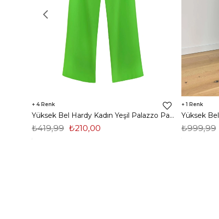
4
1
Yüksek Bel Hardy Kadın Yeşil Palazzo Pantolon 23K000407
₺419,99
₺210,00
₺999,99