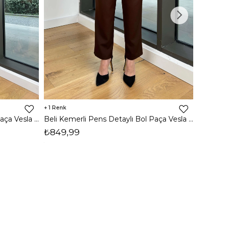
1
Beli Kemerli Pens Detaylı Bol Paça Vesla Siyah Kadın Pantolon 25Y031
Beli Kemerli Pens Detaylı Bol Paça Vesla Kahve Kadın Pantolon 25Y031
₺699,
₺849,99