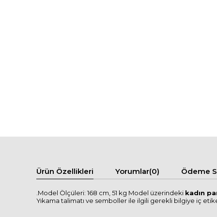
Ürün Özellikleri
Yorumlar
(0)
Ödeme Se
.Model Ölçüleri: 168 cm, 51 kg Model üzerindeki
kadın p
Yıkama talimatı ve semboller ile ilgili gerekli bilgiye iç etike