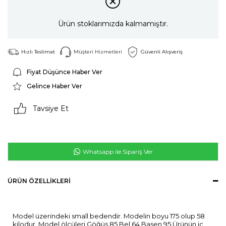
Ürün stoklarımızda kalmamıştır.
Hızlı Teslimat
Müşteri Hizmetleri
Güvenli Alışveriş
Fiyat Düşünce Haber Ver
Gelince Haber Ver
Tavsiye Et
Whatsapp ile Sipariş Ver
ÜRÜN ÖZELLIKLERI
Model üzerindeki small bedendir. Modelin boyu 175 olup 58
kilodur. Model ölçüleri Göğüs 85 Bel 64 Basen 95 Ürünün iç