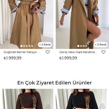
2
3
Düğmeli Kemer Detaylı Ember Vizon Kadın Trenç 26K014
Geniş Yaka Cepli Kendinden Kemerli Agnes Vizon Kadın Trençkot 26K015
₺1.999,99
₺1.999,99
En Çok Ziyaret Edilen Ürünler