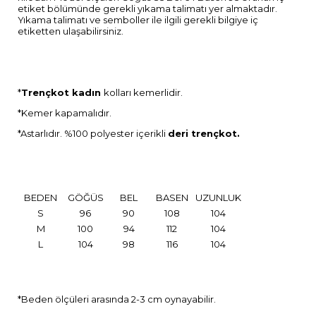
etiket bölümünde gerekli yıkama talimatı yer almaktadır.
Yıkama talimatı ve semboller ile ilgili gerekli bilgiye iç
etiketten ulaşabilirsiniz.
*
Trençkot kadın
kolları kemerlidir.
*Kemer kapamalıdır.
*Astarlıdır. %100 polyester içerikli
deri trençkot.
BEDEN
GÖĞÜS
BEL
BASEN
UZUNLUK
S
96
90
108
104
M
100
94
112
104
L
104
98
116
104
*Beden ölçüleri arasında 2-3 cm oynayabilir.