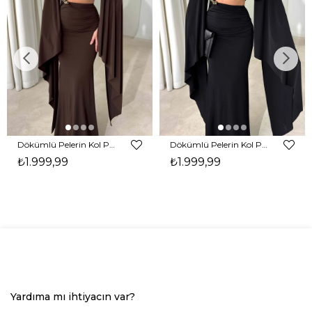
Dökümlü Pelerin Kol Pencere Detaylı Maxi Kahverengi Arlev Kadın Elbise 26Y511
Dökümlü Pelerin Kol Pencere Detaylı Maxi Siyah Arlev Kadın Elbise 26Y511
₺1.999,99
₺1.999,99
Yardıma mı ihtiyacın var?