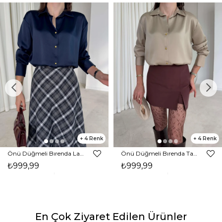
4
4
Önü Düğmeli Bırenda Lacivert Kadın Saten Gömlek 26K382
Önü Düğmeli Bırenda Taş Kadın Saten Gömlek 26K382
₺999,99
₺999,99
En Çok Ziyaret Edilen Ürünler