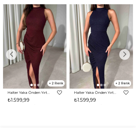
2
2
Halter Yaka Önden Yırtmaçlı Midi Boy Bordo Hasre Kadın Elbise 26Y502
Halter Yaka Önden Yırtmaçlı Midi Boy Lacivert Hasre Kadın Elbise 26Y502
₺1.599,99
₺1.599,99