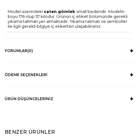
Model üzerindeki
saten gömlek
small bedendir. Modelin
boyu 176 olup 57 kilodur. Ürünün iç etiket bölümünde gerekli
yıkama talimatı yer almaktadır. Yıkama talimatı ve semboller
ile ilgili gerekli bilgiye iç etiketten ulaşabilirsiniz.
YORUMLAR
(0)
ÖDEME SEÇENEKLERI
ÜRÜN DÜŞÜNCELERINIZ
BENZER ÜRÜNLER