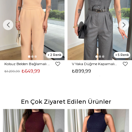
2
5
Kolsuz Belden Bağlamalı Tırast Taş Kadın Tulum 25Y272
V Yaka Düğme Kapamalı Beli Kemerli Pens Detaylı Bol Paça Velvıt Antrasit Kadın Tulum 25Y116
₺649,99
₺899,99
₺1.299,99
En Çok Ziyaret Edilen Ürünler