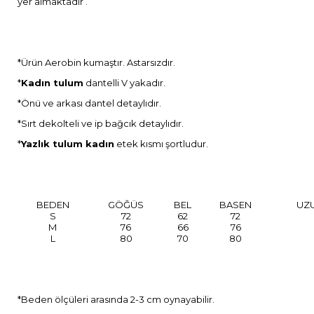
yer almaktadır .
*Ürün Aerobin kumaştır. Astarsızdır.
*
Kadın tulum
dantelli V yakadır.
*Önü ve arkası dantel detaylıdır.
*Sırt dekolteli ve ip bağcık detaylıdır.
*
Yazlık tulum kadın
etek kısmı şortludur.
BEDEN
GÖĞÜS
BEL
BASEN
UZ
S
72
62
72
M
76
66
76
L
80
70
80
*Beden ölçüleri arasında 2-3 cm oynayabilir.