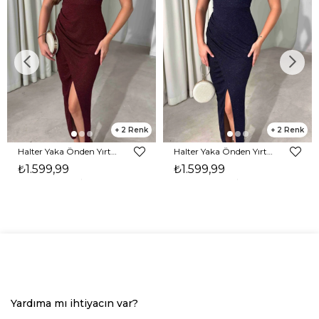
2
2
Halter Yaka Önden Yırtmaçlı Midi Boy Bordo Hasre Kadın Elbise 26Y502
Halter Yaka Önden Yırtmaçlı Midi Boy Lacivert Hasre Kadın Elbise 26Y502
₺1.599,99
₺1.599,99
Yardıma mı ihtiyacın var?