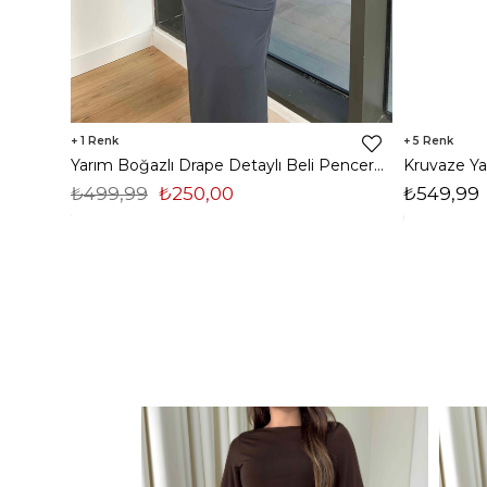
1
5
Yarım Boğazlı Drape Detaylı Beli Pencere Detaylı Andriel Kadın Füme Elbise 24k205
₺499,99
₺250,00
₺549,99