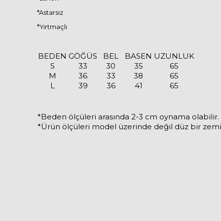
*Astarsız
*Yırtmaçlı
BEDEN
GÖĞÜS
BEL
BASEN
UZUNLUK
S
33
30
35
65
M
36
33
38
65
L
39
36
41
65
*Beden ölçüleri arasında 2-3 cm oynama olabilir.
*Ürün ölçüleri model üzerinde değil düz bir zem