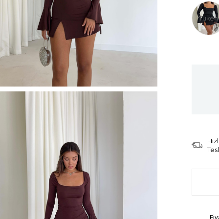
Tüken
Hızl
Tes
Fiy