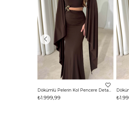
Dökümlü Pelerin Kol Pencere Detaylı Maxi Kahverengi Arlev Kadın Elbise 26Y511
₺1.999,99
₺1.99