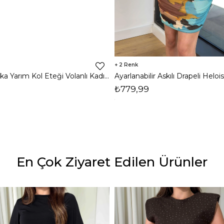
2
Kruvaze Yaka Yarım Kol Eteği Volanlı Kadın Siyah Saten Mini Elbise 24Y300
₺779,99
En Çok Ziyaret Edilen Ürünler