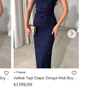
7
3
Vatkalı Taşlı Drape Detaylı Midi Boy Kahverengi Jesep Kadın Elbise 26Y282
Vatkalı Taşlı Drape Detaylı Midi Boy Lacivert Jesep Kadın Elbise 26Y282
₺1.199,99
₺1.599,99