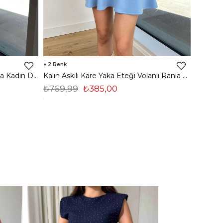
2
2
Ayarlanabilir Askılı Drapeli Heloisa Kadın Desenli Mavi Mini Elbise 23Y000506
Kalın Askılı Kare Yaka Eteği Volanlı Rania Kadın Mavi Mini Elbise 24Y373
₺769,99
₺385,00
₺819,