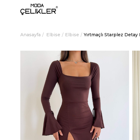
Anasayfa
Elbise
Elbise
Yırtmaçlı Starplez Detay