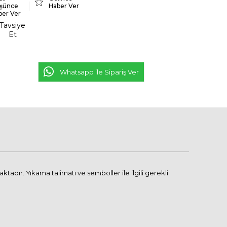
şünce
Haber Ver
ber Ver
Tavsiye
Et
Whatsapp ile Sipariş Ver
adır. Yıkama talimatı ve semboller ile ilgili gerekli