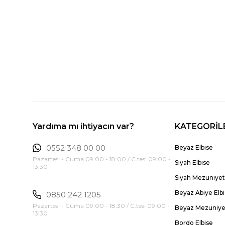
Yardıma mı ihtiyacın var?
KATEGORİL
0552 348 00 00
Beyaz Elbise
Pazartesi - Cuma 09:00 - 18:00 / C.tesi 09:00 -
Siyah Elbise
13:30
Siyah Mezuniyet 
Beyaz Abiye Elb
0850 242 1205
Pazartesi - Cuma 09:00 - 18:30 / C.tesi 09:00 -
Beyaz Mezuniyet
13:30
Bordo Elbise