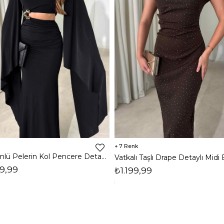
7
Dökümlü Pelerin Kol Pencere Detaylı Maxi Siyah Arlev Kadın Elbise 26Y511
9,99
₺1.199,99