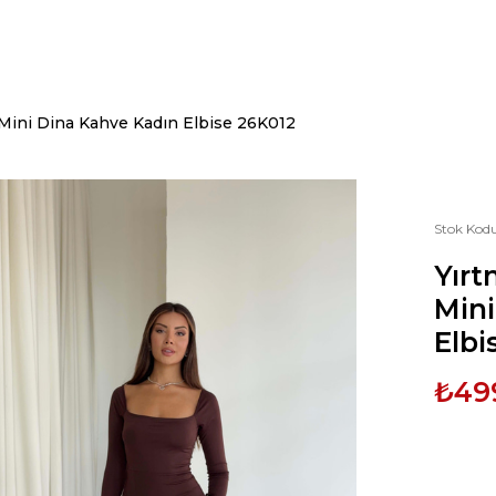
 Mini Dina Kahve Kadın Elbise 26K012
Stok Kod
Yırt
Mini
Elbi
₺49