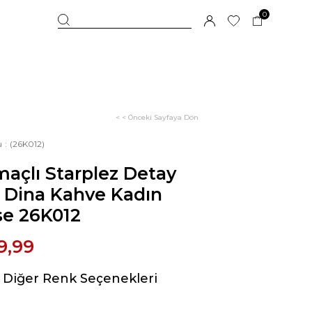
0
< < Önceki Sayfaya Dön
u
(26K012)
maçlı Starplez Detay
 Dina Kahve Kadın
se 26K012
9,99
Diğer Renk Seçenekleri