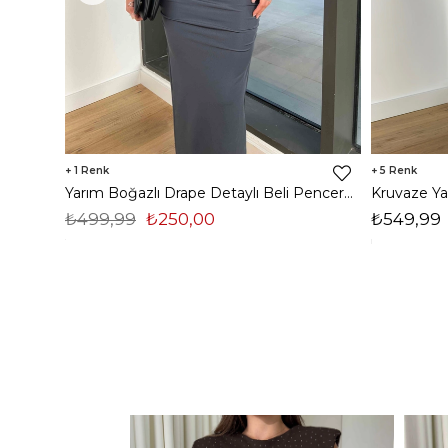
1
5
Yarım Boğazlı Drape Detaylı Beli Pencere Detaylı Andriel Kadın Füme Elbise 24k205
₺499,99
₺250,00
₺549,99