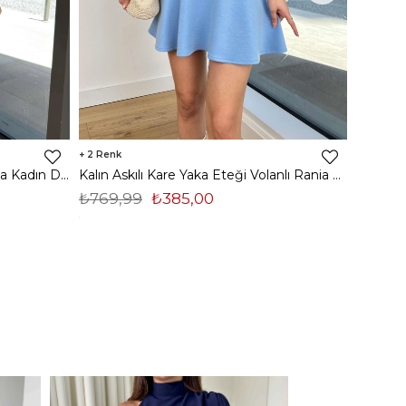
2
2
Ayarlanabilir Askılı Drapeli Heloisa Kadın Desenli Mavi Mini Elbise 23Y000506
Kalın Askılı Kare Yaka Eteği Volanlı Rania Kadın Mavi Mini Elbise 24Y373
₺769,99
₺385,00
₺819,