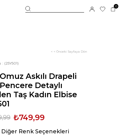
0
< < Önceki Sayfaya Dön
u
(25Y501)
Omuz Askılı Drapeli
 Pencere Detaylı
len Taş Kadın Elbise
501
₺749,99
9,99
Diğer Renk Seçenekleri