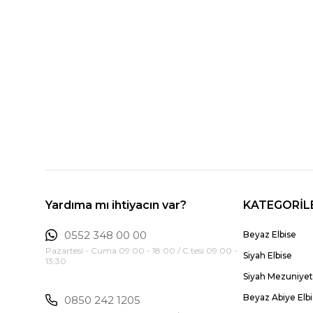
Yardıma mı ihtiyacın var?
KATEGORİL
0552 348 00 00
Beyaz Elbise
Pazartesi - Cuma 09:00 - 18:00 / C.tesi 09:00 -
Siyah Elbise
13:30
Siyah Mezuniyet 
Beyaz Abiye Elb
0850 242 1205