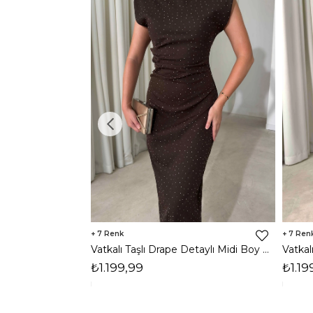
7
7
Vatkalı Taşlı Drape Detaylı Midi Boy Kahverengi Jesep Kadın Elbise 26Y282
₺1.199,99
₺1.19