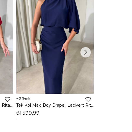
3
2
Tek Kol Maxi Boy Drapeli Kırmızı Rita Kadın Elbise 26Y473
Tek Kol Maxi Boy Drapeli Lacivert Rita Kadın Elbise 26Y473
₺1.599,99
₺1.599,99