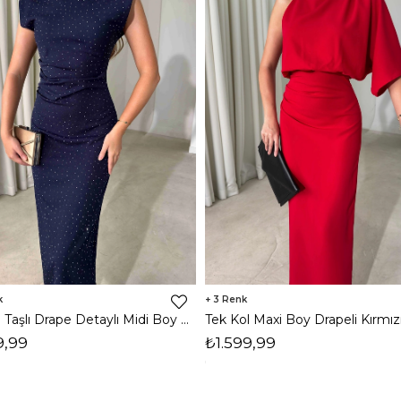
3
Vatkalı Taşlı Drape Detaylı Midi Boy Lacivert Jesep Kadın Elbise 26Y282
9,99
₺1.599,99