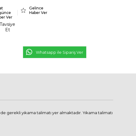
at
Gelince
şünce
Haber Ver
ber Ver
Tavsiye
Et
Whatsapp ile Sipariş Ver
de gerekli yıkama talimatı yer almaktadır. Yıkama talimatı