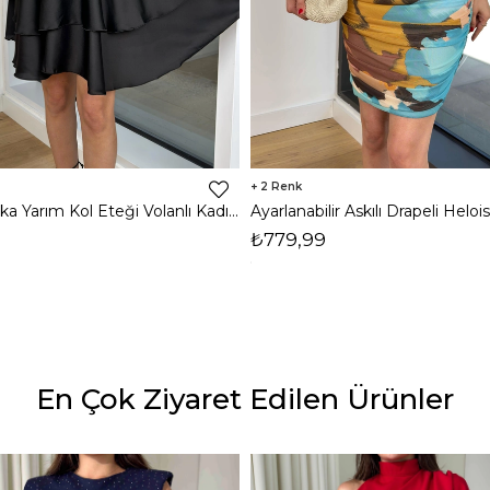
2
Kruvaze Yaka Yarım Kol Eteği Volanlı Kadın Siyah Saten Mini Elbise 24Y300
₺779,99
En Çok Ziyaret Edilen Ürünler