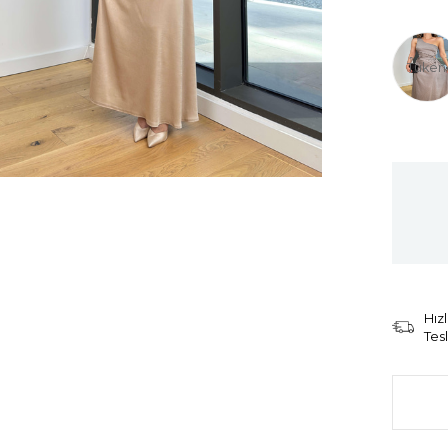
Tüken
Hızl
Tes