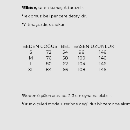
*Elbise,
saten kumaş. Astarsızdır.
*Tek omuz, beli pencere detaylıdır.
*Yırtmaçsızdır, esnektir.
BEDEN
GÖĞÜS
BEL
BASEN
UZUNLUK
S
72
54
96
146
M
76
58
100
146
L
80
62
104
146
XL
84
66
108
146
*Beden ölçüleri arasında 2-3 cm oynama olabilir.
*Ürün ölçüleri model üzerinde değil düz bir zeminde alınm