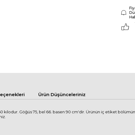
Fiy
Dü
Ha
çenekleri
Ürün Düşünceleriniz
 kilodur. Göğüs 75, bel 66. basen 90 cm'dir. Ürünün iç etiket bölümün
niz.