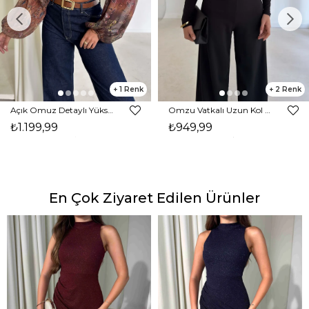
1
2
Açık Omuz Detaylı Yüksek Yaka Lendan Kahve Kadın bluz 26K026
Omzu Vatkalı Uzun Kol Degaje Yaka Dinre Kadın Siyah Bluz 26K101
₺1.199,99
₺949,99
En Çok Ziyaret Edilen Ürünler