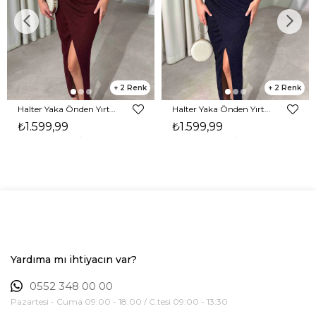
2
2
Halter Yaka Önden Yırtmaçlı Midi Boy Bordo Hasre Kadın Elbise 26Y502
Halter Yaka Önden Yırtmaçlı Midi Boy Lacivert Hasre Kadın Elbise 26Y502
₺1.599,99
₺1.599,99
Yardıma mı ihtiyacın var?
0552 348 00 00
Pazartesi - Cuma 09:00 - 18:00 / C.tesi 09:00 - 13:30