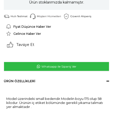
Ürün stoklarımızda kalmamıştır.
Hızlı Teslimat
Müşteri Hizmetleri
Güvenli Alışveriş
Fiyat Düşünce Haber Ver
Gelince Haber Ver
Tavsiye Et
Whatsapp ile Sipariş Ver
ÜRÜN ÖZELLIKLERI
Model üzerindeki small bedendir.Modelin boyu 175 olup 58
kilodur. Ürünün iç etiket bölümünde gerekli yıkama talimatı
yer almaktadır .