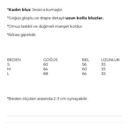
*
Kadın bluz
Jessica kumaştır.
*Göğüs gloplu ve drape detaylı
uzun kollu bluzlar.
*Omuz lastikli ve düğmeli manşet koldur.
*Arkası gipelidir.
BEDEN
GÖĞÜS
BEL
UZUNLUK
S
60
56
35
M
64
60
35
L
68
64
35
*Beden ölçüleri arasında 2-3 cm oynayabilir.