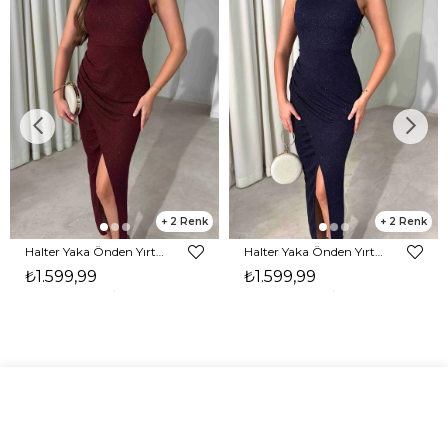
2
2
Halter Yaka Önden Yırtmaçlı Midi Boy Bordo Hasre Kadın Elbise 26Y502
Halter Yaka Önden Yırtmaçlı Midi Boy Lacivert Hasre Kadın Elbise 26Y502
₺1.599,99
₺1.599,99