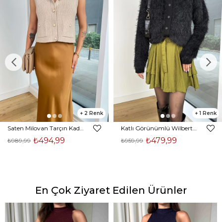
2
1
Saten Milovan Tarçın Kadın Etek 25K203
Katlı Görünümlü Wilberto Yeşil Kadın Mini Etek 25K153
₺494,99
₺479,99
₺989,99
₺959,99
En Çok Ziyaret Edilen Ürünler