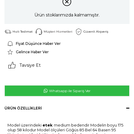
Ürün stoklarımızda kalmamıştır.
Hızlı Teslimat
Müşteri Hizmetleri
Güvenli Alışveriş
Fiyat Düşünce Haber Ver
Gelince Haber Ver
Tavsiye Et
Whatsapp ile Sipariş Ver
ÜRÜN ÖZELLIKLERI
Model üzerindeki
etek
medium bedendir Modelin boyu 175
olup 58 kilodur Model ölçüleri Göğüs 85 Bel 64 Basen 95