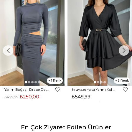
1
5
Yarım Boğazlı Drape Detaylı Beli Pencere Detaylı Andriel Kadın Füme Elbise 24k205
Kruvaze Yaka Yarım Kol Eteği Volanlı Kadın Siyah Saten Mini Elbise 24Y300
₺250,00
₺549,99
₺499,99
En Çok Ziyaret Edilen Ürünler