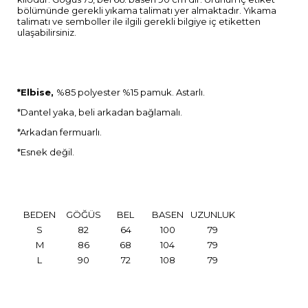
bölümünde gerekli yıkama talimatı yer almaktadır. Yıkama
talimatı ve semboller ile ilgili gerekli bilgiye iç etiketten
ulaşabilirsiniz.
*Elbise,
%85 polyester %15 pamuk. Astarlı.
*Dantel yaka, beli arkadan bağlamalı.
*Arkadan fermuarlı.
*Esnek değil.
BEDEN
GÖĞÜS
BEL
BASEN
UZUNLUK
S
82
64
100
79
M
86
68
104
79
L
90
72
108
79