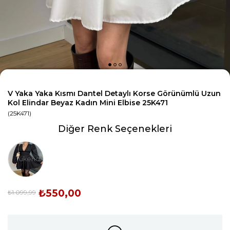
V Yaka Yaka Kısmı Dantel Detaylı Korse Görünümlü Uzun
Kol Elindar Beyaz Kadın Mini Elbise 25K471
(25K471)
Diğer Renk Seçenekleri
Tükendi
₺550,00
₺1.099,99