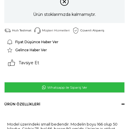
Ürün stoklarımızda kalmamıştır.
Hızlı Teslimat
Müşteri Hizmetleri
Güvenli Alışveriş
Fiyat Düşünce Haber Ver
Gelince Haber Ver
Tavsiye Et
Whatsapp ile Sipariş Ver
ÜRÜN ÖZELLIKLERI
Model üzerindeki small bedendir. Modelin boyu 166 olup 50
kilodur. Göğüs 75, bel 66. basen 90 cm'dir. Ürünün iç etiket