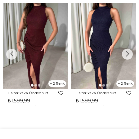
2
2
Halter Yaka Önden Yırtmaçlı Midi Boy Bordo Hasre Kadın Elbise 26Y502
Halter Yaka Önden Yırtmaçlı Midi Boy Lacivert Hasre Kadın Elbise 26Y502
₺1.599,99
₺1.599,99