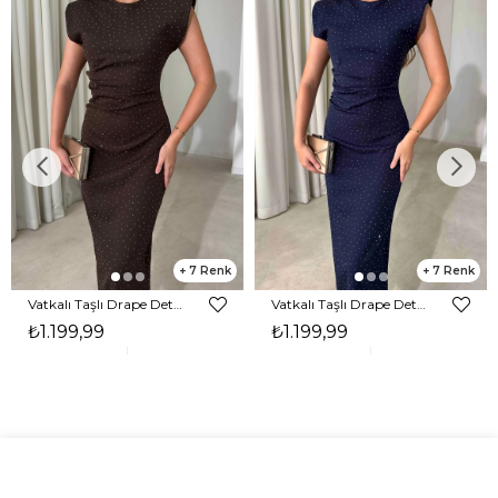
7
7
Vatkalı Taşlı Drape Detaylı Midi Boy Kahverengi Jesep Kadın Elbise 26Y282
Vatkalı Taşlı Drape Detaylı Midi Boy Lacivert Jesep Kadın Elbise 26Y282
₺1.199,99
₺1.199,99