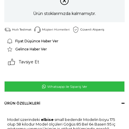
Ürün stoklarımızda kalmamıştır.
Hızlı Teslimat
Müşteri Hizmetleri
Güvenli Alışveriş
Fiyat Düşünce Haber Ver
Gelince Haber Ver
Tavsiye Et
Whatsapp ile Sipariş Ver
ÜRÜN ÖZELLIKLERI
Model üzerindeki
elbise
small bedendir Modelin boyu 175
olup 58 kilodur Model ölçüleri Göğüs 85 Bel 64 Basen 95 iç
gösterme yapmaz Ürünün iç etiket bölümünde gerekli