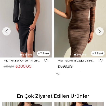
2
9
Midi Tek Kol Önden Yırtmaçlı Akira Kadın Siyah Elbise 22K000228
Midi Tek Kol Büzgülü Ninfe Kadın Vizon Tül Elbise 22K000524
₺300,00
₺699,99
₺599,99
2
En Çok Ziyaret Edilen Ürünler