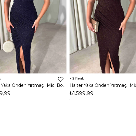
2
Halter Yaka Önden Yırtmaçlı Midi Boy Lacivert Hasre Kadın Elbise 26Y502
9,99
₺1.599,99