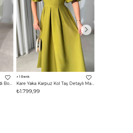
1
1
Halter Yaka Önden Yırtmaçlı Midi Boy Kahverengi Hasre Kadın Elbise 26Y502
Kare Yaka Karpuz Kol Taş Detaylı Maxi Yağ Yeşili Civo Kadın Elbise 206Y501
₺1.799,99
₺1.799,99