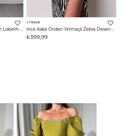
1
8
İnce Askılı Önden Yırtmaçlı Uzun Lisbeth Kadın Beyaz Elbise 22K000581
İnce Askılı Önden Yırtmaçlı Zebra Desen Citlali Kadın Renkli Elbise 22Y000068
₺399,99
₺789,
1