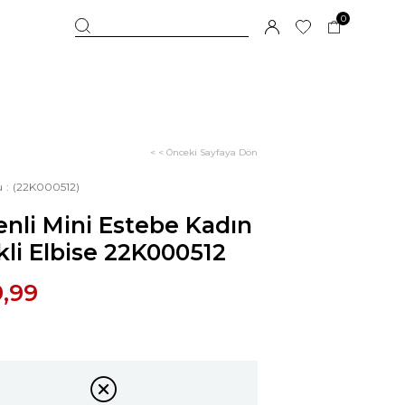
0
< < Önceki Sayfaya Dön
u
(22K000512)
nli Mini Estebe Kadın
li Elbise 22K000512
9,99