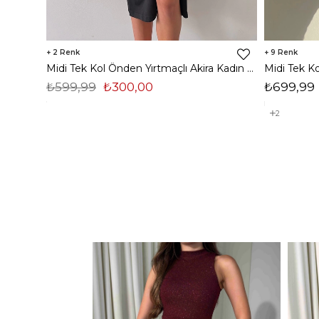
2
9
Midi Tek Kol Önden Yırtmaçlı Akira Kadın Siyah Elbise 22K000228
₺599,99
₺300,00
₺699,99
2