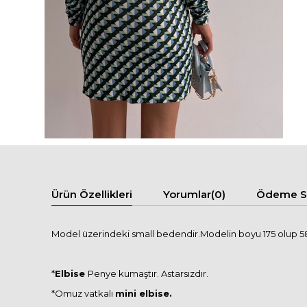
Ürün Özellikleri
Yorumlar
(0)
Ödeme Se
Model üzerindeki small bedendir.Modelin boyu 175 olup 58 
*
Elbise
Penye kumaştır. Astarsızdır.
*Omuz vatkalı
mini elbise.