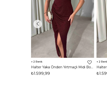
2
2
Halter Yaka Önden Yırtmaçlı Midi Boy Bordo Hasre Kadın Elbise 26Y502
₺1.599,99
₺1.59