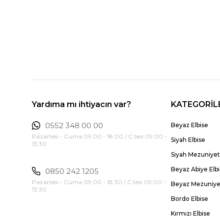
Yardıma mı ihtiyacın var?
KATEGORİL
0552 348 00 00
Beyaz Elbise
Pazartesi - Cuma 09:00 - 18:00 / C.tesi 09:00 -
Siyah Elbise
13:30
Siyah Mezuniyet 
Beyaz Abiye Elb
0850 242 1205
Pazartesi - Cuma 09:00 - 18:30 / C.tesi 09:00 -
Beyaz Mezuniyet
13:30
Bordo Elbise
Kırmızı Elbise