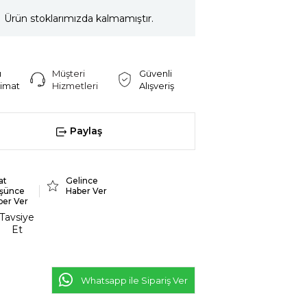
Ürün stoklarımızda kalmamıştır.
ı
Müşteri
Güvenli
limat
Hizmetleri
Alışveriş
Paylaş
at
Gelince
şünce
Haber Ver
ber Ver
Tavsiye
Et
Whatsapp ile Sipariş Ver