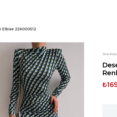
i Elbise 22K000512
Stok Kod
Dese
Renk
₺16