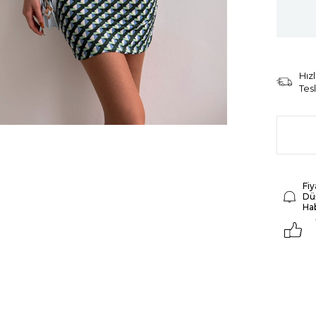
Hızl
Tes
Fiy
Dü
Ha