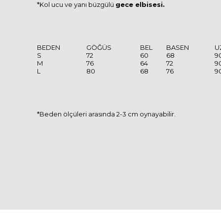
*Kol ucu ve yanı büzgülü
gece elbisesi.
BEDEN
GÖĞÜS
BEL
BASEN
U
S
72
60
68
9
M
76
64
72
9
L
80
68
76
9
*Beden ölçüleri arasında 2-3 cm oynayabilir.