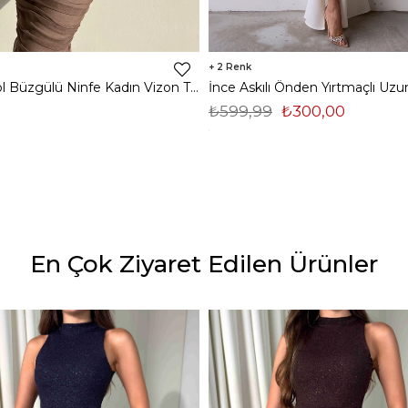
2
Midi Tek Kol Büzgülü Ninfe Kadın Vizon Tül Elbise 22K000524
₺599,99
₺300,00
En Çok Ziyaret Edilen Ürünler