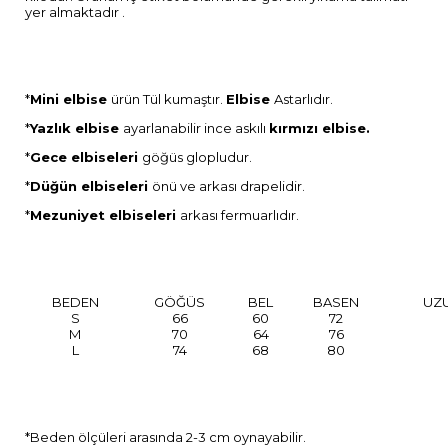
yer almaktadır .
*
Mini elbise
ürün Tül kumaştır.
Elbise
Astarlıdır.
*
Yazlık elbise
ayarlanabilir ince askılı
kırmızı elbise.
*
Gece elbiseleri
göğüs glopludur.
*
Düğün elbiseleri
önü ve arkası drapelidir.
*
Mezuniyet elbiseleri
arkası fermuarlıdır.
BEDEN
GÖĞÜS
BEL
BASEN
UZ
S
66
60
72
M
70
64
76
L
74
68
80
*Beden ölçüleri arasında 2-3 cm oynayabilir.