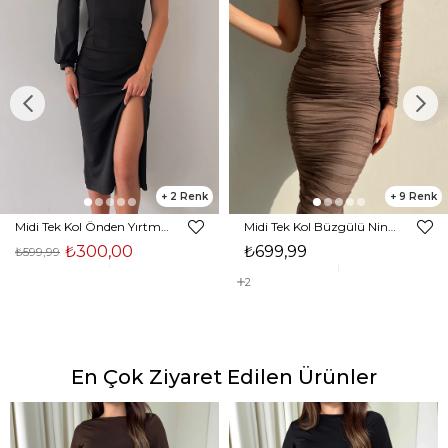
2
9
Midi Tek Kol Önden Yırtmaçlı Akira Kadın Siyah Elbise 22K000228
Midi Tek Kol Büzgülü Ninfe Kadın Vizon Tül Elbise 22K000524
₺300,00
₺699,99
₺599,99
2
En Çok Ziyaret Edilen Ürünler