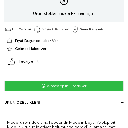
Ürün stoklarımızda kalmamıştır.
Hızlı Teslimat
Müşteri Hizmetleri
Güvenli Alışveriş
Fiyat Düşünce Haber Ver
Gelince Haber Ver
Tavsiye Et
Whatsapp ile Sipariş Ver
ÜRÜN ÖZELLIKLERI
Model üzerindeki small bedendir.Modelin boyu 175 olup 58
kilodur. Ürünün iç etiket bölümünde gerekli yıkama talimatı