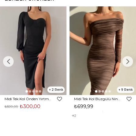
2
9
Midi Tek Kol Önden Yırtmaçlı Akira Kadın Siyah Elbise 22K000228
Midi Tek Kol Büzgülü Ninfe Kadın Vizon Tül Elbise 22K000524
₺300,00
₺699,99
₺599,99
2