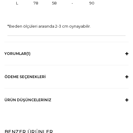
L
78
58
-
90
*Beden ölçüleri arasında 2-3 cm oynayabilir.
YORUMLAR
(1)
ÖDEME SEÇENEKLERI
ÜRÜN DÜŞÜNCELERINIZ
BENZER ÜRÜNLER