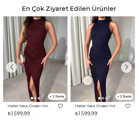
En Çok Ziyaret Edilen Ürünler
2
2
Halter Yaka Önden Yırtmaçlı Midi Boy Bordo Hasre Kadın Elbise 26Y502
Halter Yaka Önden Yırtmaçlı Midi Boy Lacivert Hasre Kadın Elbise 26Y502
₺1.599,99
₺1.599,99