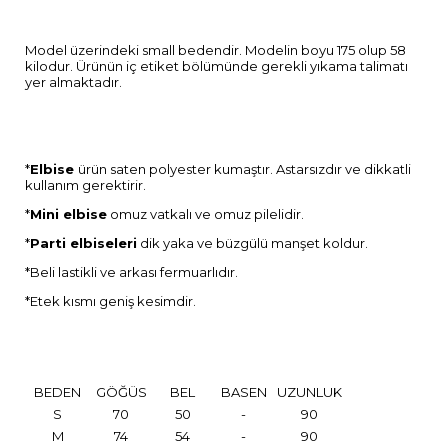
Model üzerindeki small bedendir. Modelin boyu 175 olup 58
kilodur. Ürünün iç etiket bölümünde gerekli yıkama talimatı
yer almaktadır.
*
Elbise
ürün saten polyester kumaştır. Astarsızdır ve dikkatli
kullanım gerektirir.
*
Mini elbise
omuz vatkalı ve omuz pilelidir.
*
Parti elbiseleri
dik yaka ve büzgülü manşet koldur.
*Beli lastikli ve arkası fermuarlıdır.
*Etek kısmı geniş kesimdir.
BEDEN
GÖĞÜS
BEL
BASEN
UZUNLUK
S
70
50
-
90
M
74
54
-
90