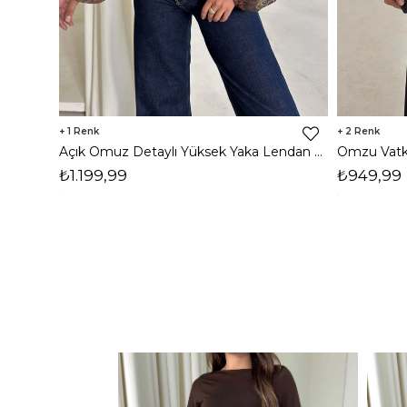
1
2
Açık Omuz Detaylı Yüksek Yaka Lendan Kahve Kadın bluz 26K026
₺1.199,99
₺949,99