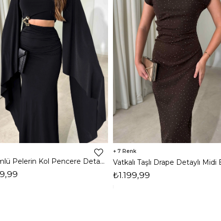
7
Dökümlü Pelerin Kol Pencere Detaylı Maxi Siyah Arlev Kadın Elbise 26Y511
9,99
₺1.199,99