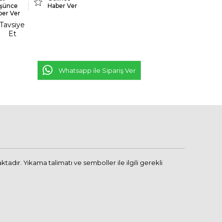
şünce
Haber Ver
ber Ver
Tavsiye
Et
Whatsapp ile Sipariş Ver
dır. Yıkama talimatı ve semboller ile ilgili gerekli