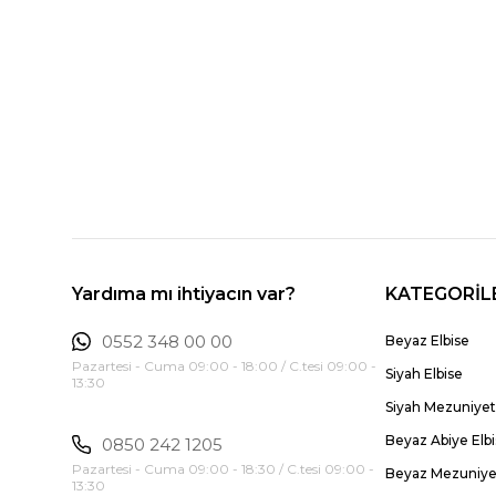
Yardıma mı ihtiyacın var?
KATEGORİL
0552 348 00 00
Beyaz Elbise
Pazartesi - Cuma 09:00 - 18:00 / C.tesi 09:00 -
Siyah Elbise
13:30
Siyah Mezuniyet 
Beyaz Abiye Elb
0850 242 1205
Pazartesi - Cuma 09:00 - 18:30 / C.tesi 09:00 -
Beyaz Mezuniyet
13:30