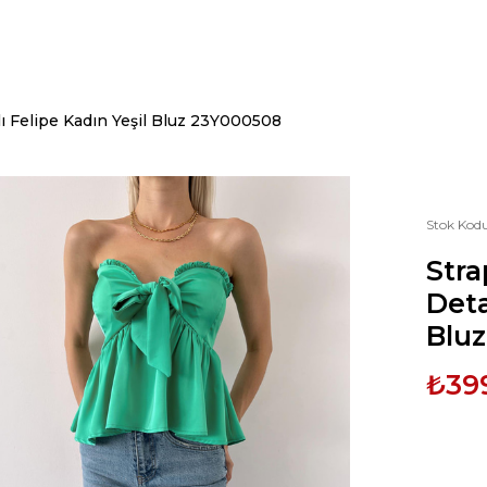
ı Felipe Kadın Yeşil Bluz 23Y000508
Stok Kod
Stra
Deta
Blu
₺39