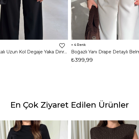
4
Omzu Vatkalı Uzun Kol Degaje Yaka Dinre Kadın Siyah Bluz 26K101
₺399,99
En Çok Ziyaret Edilen Ürünler