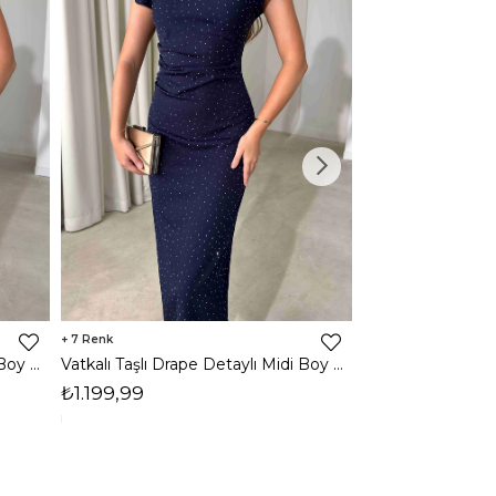
7
3
Vatkalı Taşlı Drape Detaylı Midi Boy Kahverengi Jesep Kadın Elbise 26Y282
Vatkalı Taşlı Drape Detaylı Midi Boy Lacivert Jesep Kadın Elbise 26Y282
₺1.199,99
₺1.599,99