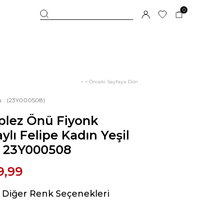
0
< < Önceki Sayfaya Dön
u
(23Y000508)
plez Önü Fiyonk
ylı Felipe Kadın Yeşil
z 23Y000508
9,99
Diğer Renk Seçenekleri