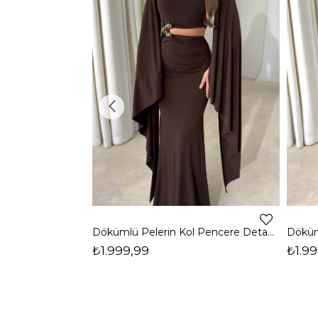
Dökümlü Pelerin Kol Pencere Detaylı Maxi Kahverengi Arlev Kadın Elbise 26Y511
₺1.999,99
₺1.99