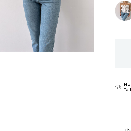
Tüken
Hızl
Tes
Fiy