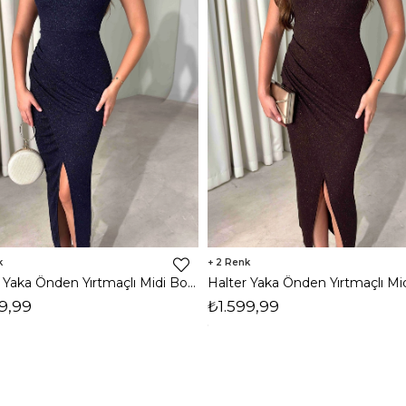
2
Halter Yaka Önden Yırtmaçlı Midi Boy Lacivert Hasre Kadın Elbise 26Y502
9,99
₺1.599,99