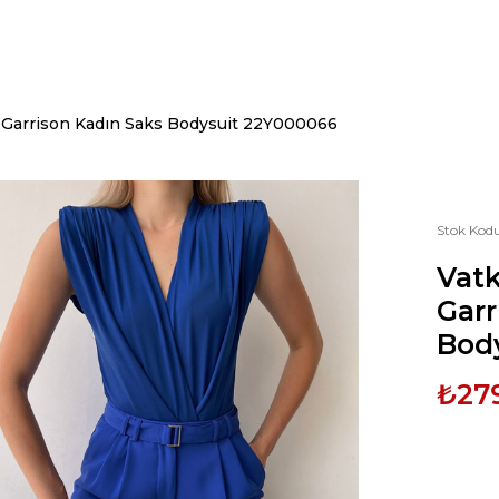
e Garrison Kadın Saks Bodysuit 22Y000066
Stok Kod
Vatk
Garr
Bod
₺27