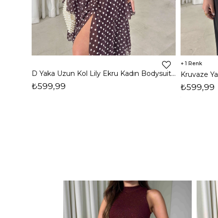
1
D Yaka Uzun Kol Lily Ekru Kadın Bodysuit 26K398
₺599,99
₺599,99