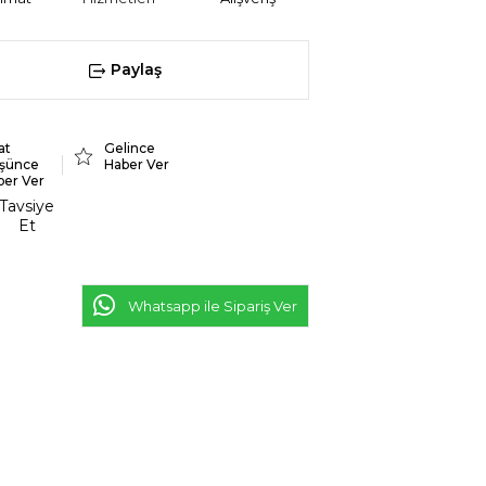
Paylaş
at
Gelince
şünce
Haber Ver
ber Ver
Tavsiye
Et
Whatsapp ile Sipariş Ver