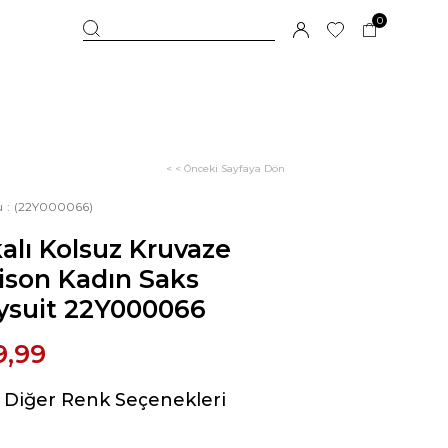
0
< < Önceki Sayfaya Dön
u
(22Y000066)
alı Kolsuz Kruvaze
ison Kadın Saks
ysuit 22Y000066
9,99
Diğer Renk Seçenekleri