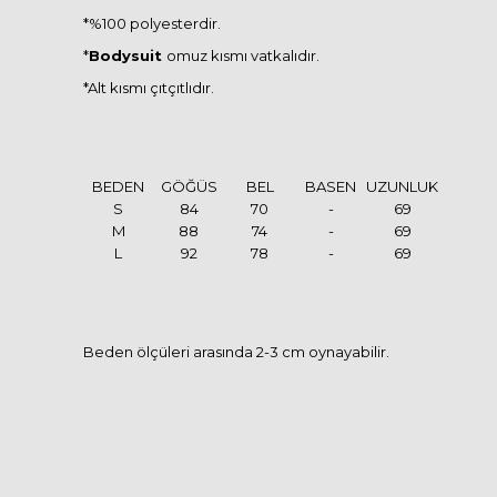
*%100 polyesterdir.
*
Bodysuit
omuz kısmı vatkalıdır.
*Alt kısmı çıtçıtlıdır.
BEDEN
GÖĞÜS
BEL
BASEN
UZUNLUK
S
84
70
-
69
M
88
74
-
69
L
92
78
-
69
Beden ölçüleri arasında 2-3 cm oynayabilir.