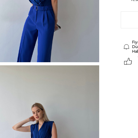
Fiy
Dü
Ha