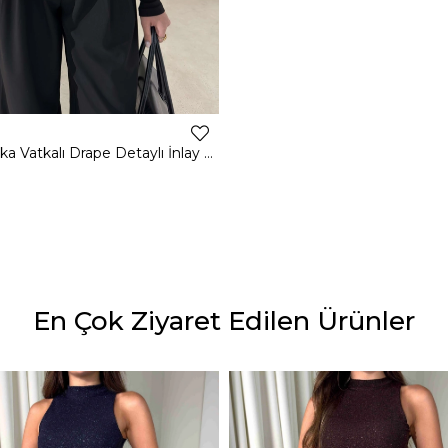
Kruvaze Yaka Vatkalı Drape Detaylı İnlay Siyah Kadın Bodysuit 26K411
En Çok Ziyaret Edilen Ürünler