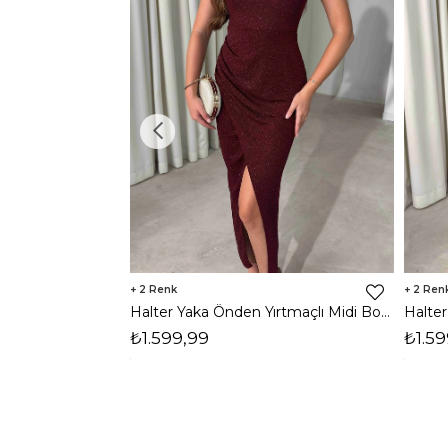
2
2
Halter Yaka Önden Yırtmaçlı Midi Boy Bordo Hasre Kadın Elbise 26Y502
₺1.599,99
₺1.59