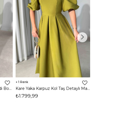
1
1
Halter Yaka Önden Yırtmaçlı Midi Boy Kahverengi Hasre Kadın Elbise 26Y502
Kare Yaka Karpuz Kol Taş Detaylı Maxi Yağ Yeşili Civo Kadın Elbise 206Y501
₺1.799,99
₺1.799,99