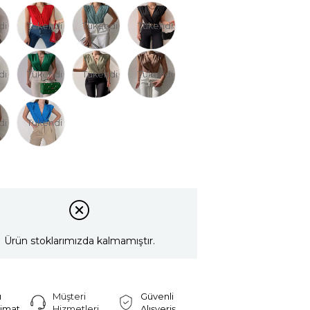
di
Tükendi
Tükendi
Tükendi
di
Tükendi
Tükendi
Tükendi
di
Tükendi
Ürün stoklarımızda kalmamıştır.
ı
Müşteri
Güvenli
limat
Hizmetleri
Alışveriş