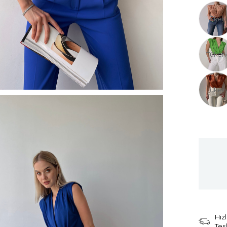
Tüken
Tüken
Tüken
Hızl
Tes