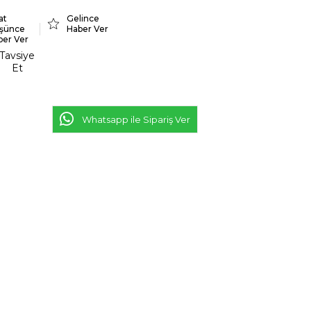
at
Gelince
şünce
Haber Ver
ber Ver
Tavsiye
Et
Whatsapp ile Sipariş Ver