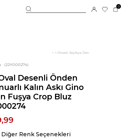
0
< < Önceki Sayfaya Dön
u
(22Y000274)
 Oval Desenli Önden
uarlı Kalın Askı Gino
n Fuşya Crop Bluz
000274
9,99
Diğer Renk Seçenekleri