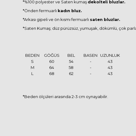
*%100 polyester ve Saten kumaş
dekolteli bluzlar.
*Önden fermuarlı
kadın bluz.
*Arkası gipeli ve ön kısmı fermuarlı
saten bluzlar.
*Saten Kumaş; düz pürüzsüz, yumuşak, dökümlü, çok parlak v
BEDEN
GÖĞÜS
BEL
BASEN
UZUNLUK
S
60
54
-
43
M
64
58
-
43
L
68
62
-
43
*Beden ölçüleri arasında 2-3 cm oynayabilir.