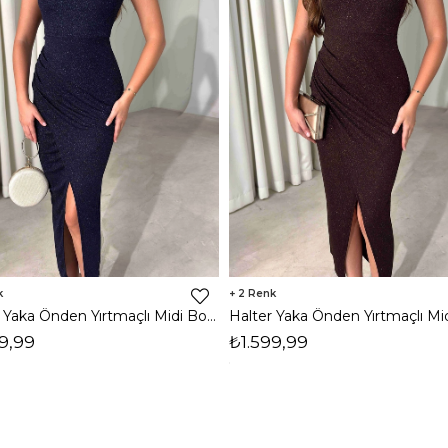
2
Halter Yaka Önden Yırtmaçlı Midi Boy Lacivert Hasre Kadın Elbise 26Y502
9,99
₺1.599,99