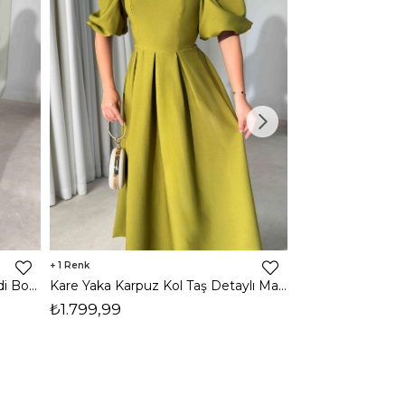
1
1
Halter Yaka Önden Yırtmaçlı Midi Boy Kahverengi Hasre Kadın Elbise 26Y502
Kare Yaka Karpuz Kol Taş Detaylı Maxi Yağ Yeşili Civo Kadın Elbise 206Y501
₺1.799,99
₺1.799,99