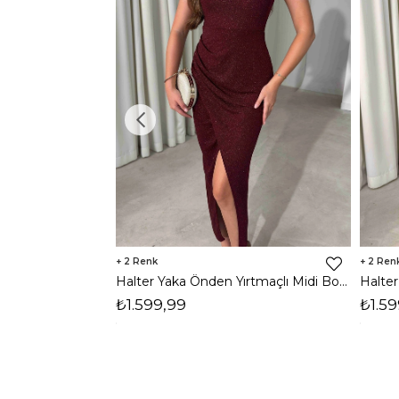
2
2
Halter Yaka Önden Yırtmaçlı Midi Boy Bordo Hasre Kadın Elbise 26Y502
₺1.599,99
₺1.59