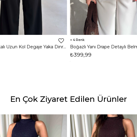
4
Omzu Vatkalı Uzun Kol Degaje Yaka Dinre Kadın Siyah Bluz 26K101
₺399,99
En Çok Ziyaret Edilen Ürünler