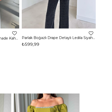
4
Parlak Boğazlı Drape Detaylı Ledila Siyah Kadın Bluz 26K150
Boğazlı Yanı Drape Detaylı Belmade Kahve Kadın Bluz 26K113
₺599,99
₺399,