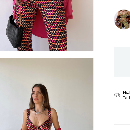
Tüken
Hızl
Tes