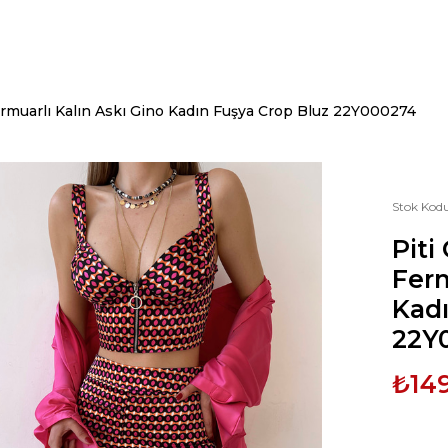
rmuarlı Kalın Askı Gino Kadın Fuşya Crop Bluz 22Y000274
Stok Kod
Piti
Ferm
Kadı
22Y
₺14