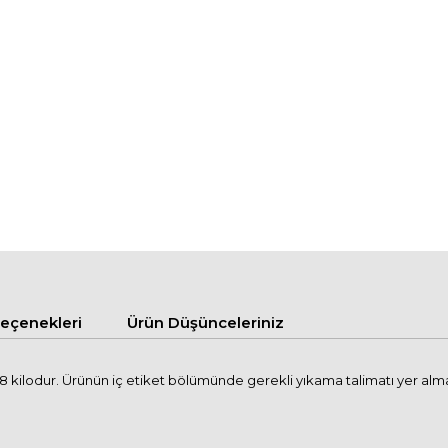
çenekleri
Ürün Düşünceleriniz
kilodur. Ürünün iç etiket bölümünde gerekli yıkama talimatı yer almakta