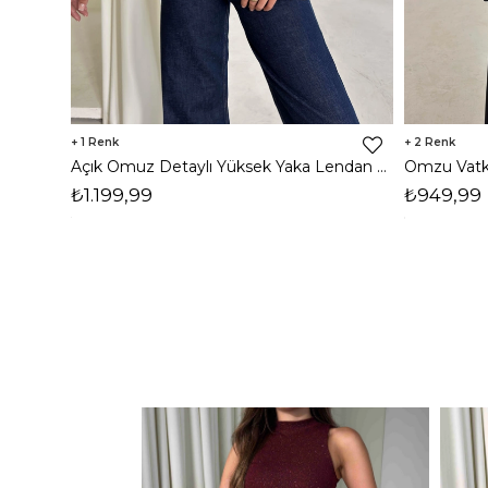
1
2
Açık Omuz Detaylı Yüksek Yaka Lendan Kahve Kadın bluz 26K026
₺1.199,99
₺949,99