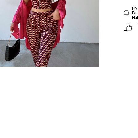
Fiy
Dü
Ha