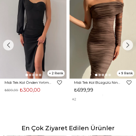
2
9
Midi Tek Kol Önden Yırtmaçlı Akira Kadın Siyah Elbise 22K000228
Midi Tek Kol Büzgülü Ninfe Kadın Vizon Tül Elbise 22K000524
₺300,00
₺699,99
₺599,99
2
En Çok Ziyaret Edilen Ürünler