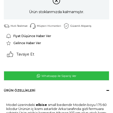
Ürün stoklarımızda kalmamıştır.
Hızlı Teslimat
Müşteri Hizmetleri
Güvenli Alışveriş
Fiyat Düşünce Haber Ver
Gelince Haber Ver
Tavsiye Et
Whatsapp ile Sipariş Ver
ÜRÜN ÖZELLIKLERI
Model üzerindeki
elbise
small bedendir Modelin boyu 1.75 60
kilodur Ürünün iç kısmı astarlıdır Arka tarafında gizli fermuara
sahiptir Ürün göğüs kısmından itibaren 107 cm olup etek kısmı