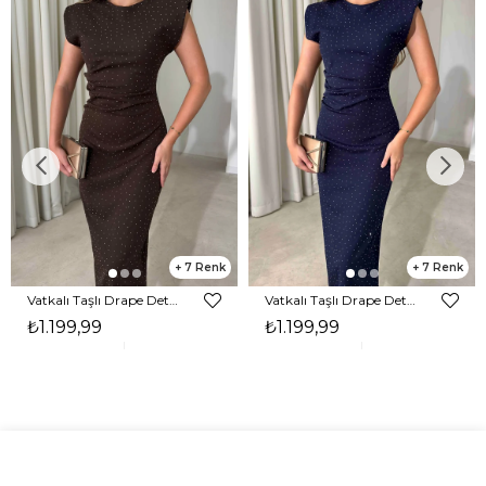
7
7
Vatkalı Taşlı Drape Detaylı Midi Boy Kahverengi Jesep Kadın Elbise 26Y282
Vatkalı Taşlı Drape Detaylı Midi Boy Lacivert Jesep Kadın Elbise 26Y282
₺1.199,99
₺1.199,99