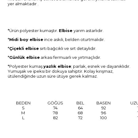
yer almaktadır .
*Ürün polyester kumaştır.
Elbise
yarım astarlıdır.
*
Midi boy elbise
ince askılı, belden oturtmalıdır.
*
Çiçekli elbise
sırtı bağcıklı ve sırt detaylıdır.
*
Günlük elbise
arkası fermuarlı ve yırtmaçlıdır.
*Polyester kumaş
yazlık elbise
; parlak, esnek ve dayanıklıdır.
Yumuşak ve ipeksi bir dokuya sahiptir. Kolay kırışmaz,
ütülendiğinde uzun süre ütüye gerek kalmaz.
BEDEN
GÖĞÜS
BEL
BASEN
UZ
S
74
64
92
M
78
68
96
L
82
72
100