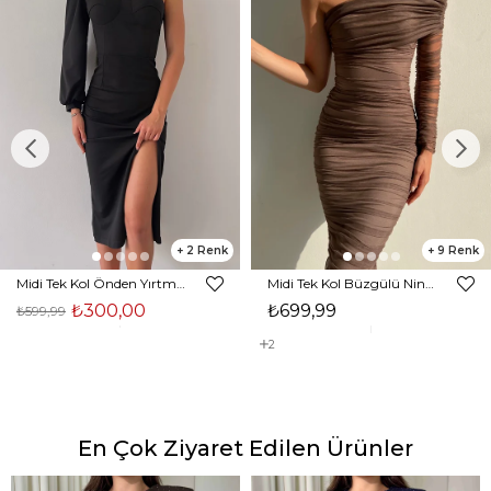
2
9
Midi Tek Kol Önden Yırtmaçlı Akira Kadın Siyah Elbise 22K000228
Midi Tek Kol Büzgülü Ninfe Kadın Vizon Tül Elbise 22K000524
₺300,00
₺699,99
₺599,99
2
En Çok Ziyaret Edilen Ürünler