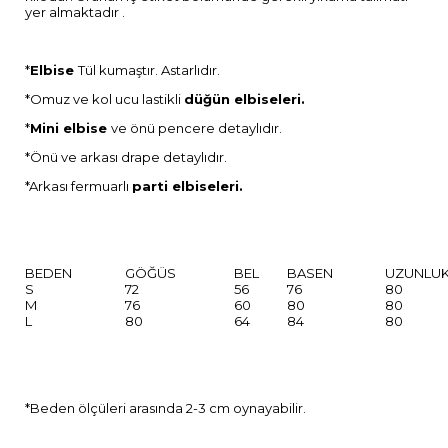
yer almaktadır .
*
Elbise
Tül kumaştır. Astarlıdır.
*Omuz ve kol ucu lastikli
düğün elbiseleri.
*
Mini elbise
ve önü pencere detaylıdır.
*Önü ve arkası drape detaylıdır.
*Arkası fermuarlı
parti elbiseleri.
BEDEN
GÖĞÜS
BEL
BASEN
UZUNLU
S
72
56
76
80
M
76
60
80
80
L
80
64
84
80
*Beden ölçüleri arasında 2-3 cm oynayabilir.