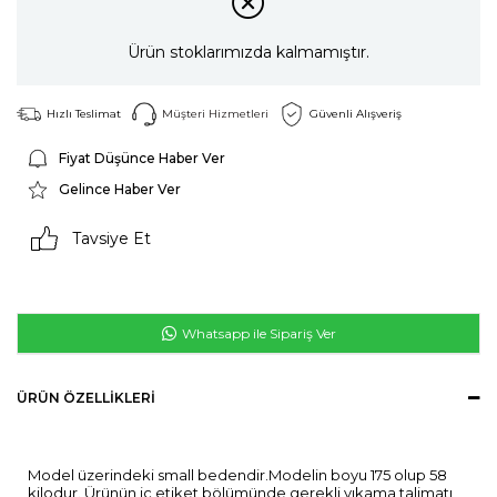
Ürün stoklarımızda kalmamıştır.
Hızlı Teslimat
Müşteri Hizmetleri
Güvenli Alışveriş
Fiyat Düşünce Haber Ver
Gelince Haber Ver
Tavsiye Et
Whatsapp ile Sipariş Ver
ÜRÜN ÖZELLIKLERI
Model üzerindeki small bedendir.Modelin boyu 175 olup 58
kilodur. Ürünün iç etiket bölümünde gerekli yıkama talimatı