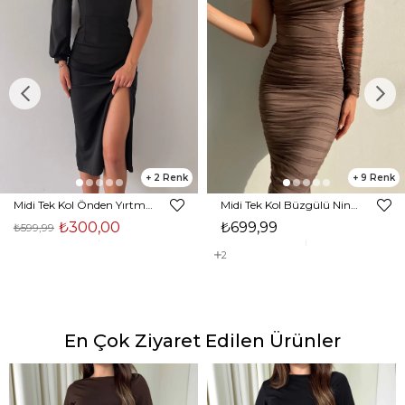
2
9
Midi Tek Kol Önden Yırtmaçlı Akira Kadın Siyah Elbise 22K000228
Midi Tek Kol Büzgülü Ninfe Kadın Vizon Tül Elbise 22K000524
₺300,00
₺699,99
₺599,99
2
En Çok Ziyaret Edilen Ürünler