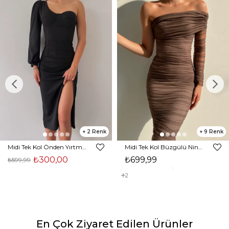
2
9
Midi Tek Kol Önden Yırtmaçlı Akira Kadın Siyah Elbise 22K000228
Midi Tek Kol Büzgülü Ninfe Kadın Vizon Tül Elbise 22K000524
₺300,00
₺699,99
₺599,99
2
En Çok Ziyaret Edilen Ürünler