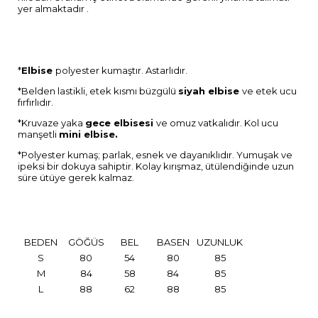
yer almaktadır .
*
Elbise
polyester kumaştır. Astarlıdır.
*Belden lastikli, etek kısmı büzgülü
siyah elbise
ve etek ucu
fırfırlıdır.
*Kruvaze yaka
gece elbisesi
ve omuz vatkalıdır. Kol ucu
manşetli
mini elbise.
*Polyester kumaş; parlak, esnek ve dayanıklıdır. Yumuşak ve
ipeksi bir dokuya sahiptir. Kolay kırışmaz, ütülendiğinde uzun
süre ütüye gerek kalmaz.
BEDEN
GÖĞÜS
BEL
BASEN
UZUNLUK
S
80
54
80
85
M
84
58
84
85
L
88
62
88
85