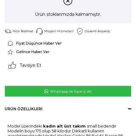
Ürün stoklarımızda kalmamıştır.
Hızlı Teslimat
Müşteri Hizmetleri
Güvenli Alışveriş
Fiyat Düşünce Haber Ver
Gelince Haber Ver
Tavsiye Et
Whatsapp ile Sipariş Ver
ÜRÜN ÖZELLIKLERI
Model üzerindeki
kadın alt üst takım
small bedendir
Modelin boyu 175 olup 58 kilodur Dikkatli kullanım
gerektirmektedir Model ölçüleri Göğüs 85 Bel 64 Basen 95