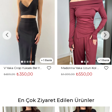
1
1
V Yaka Crop Yüksek Bel Yırtmaçlı Midi Etek Duarte Kadın Siyah İkili Takım 23Y000561
Madonna Yaka Uzun Kol Bluz Yüksek Bel Bol Paça Pantolon Börd Bordo Kadın Takım 25Y140
₺350,00
₺550,00
₺699,99
₺1.099,99
En Çok Ziyaret Edilen Ürünler