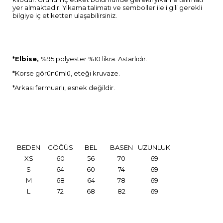
yer almaktadır. Yıkama talimatı ve semboller ile ilgili gerekli
bilgiye iç etiketten ulaşabilirsiniz.
*Elbise,
%95 polyester %10 likra. Astarlıdır.
*Korse görünümlü, eteği kruvaze.
*Arkası fermuarlı, esnek değildir.
BEDEN
GÖĞÜS
BEL
BASEN
UZUNLUK
XS
60
56
70
69
S
64
60
74
69
M
68
64
78
69
L
72
68
82
69