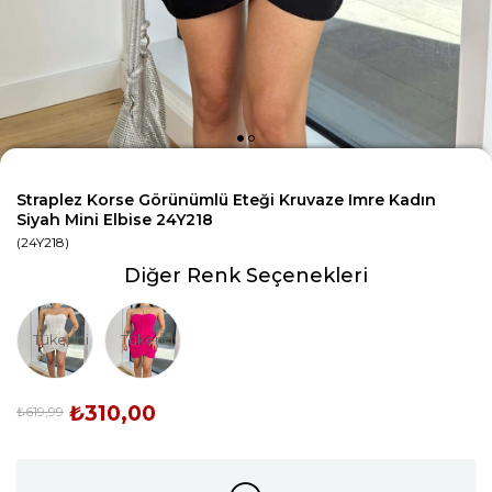
Straplez Korse Görünümlü Eteği Kruvaze Imre Kadın
Siyah Mini Elbise 24Y218
(24Y218)
Diğer Renk Seçenekleri
Tükendi
Tükendi
₺310,00
₺619,99