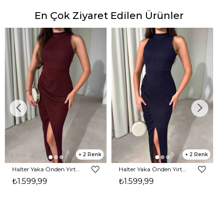
En Çok Ziyaret Edilen Ürünler
2
2
Halter Yaka Önden Yırtmaçlı Midi Boy Bordo Hasre Kadın Elbise 26Y502
Halter Yaka Önden Yırtmaçlı Midi Boy Lacivert Hasre Kadın Elbise 26Y502
₺1.599,99
₺1.599,99