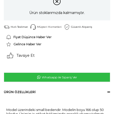
Ürün stoklarımızda kalmamıştır.
Hızlı Teslimat
Müşteri Hizmetleri
Güvenli Alışveriş
Fiyat Düşünce Haber Ver
Gelince Haber Ver
Tavsiye Et
Whatsapp ile Sipariş Ver
ÜRÜN ÖZELLIKLERI
Model üzerindeki small bedendir. Modelin boyu 166 olup 50
kilodur. Ürünün iç etiket bölümünde gerekli yıkama talimatı