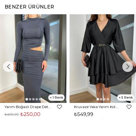
BENZER ÜRÜNLER
1
5
Yarım Boğazlı Drape Detaylı Beli Pencere Detaylı Andriel Kadın Füme Elbise 24k205
Kruvaze Yaka Yarım Kol Eteği Volanlı Kadın Siyah Saten Mini Elbise 24Y300
₺250,00
₺549,99
₺499,99