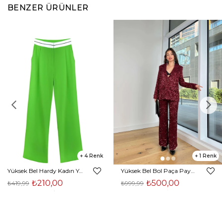
BENZER ÜRÜNLER
4
1
Yüksek Bel Hardy Kadın Yeşil Palazzo Pantolon 23K000407
Yüksek Bel Bol Paça Payetli Kenlar Bordo Kadın Pantolon 25K348
₺210,00
₺500,00
₺419,99
₺999,99