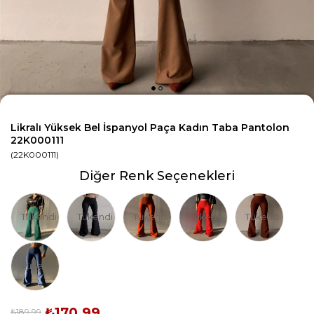
Likralı Yüksek Bel İspanyol Paça Kadın Taba Pantolon
22K000111
(22K000111)
Diğer Renk Seçenekleri
Tükendi
Tükendi
Tükendi
Tükendi
Tükendi
Tükendi
₺170,99
₺189,99