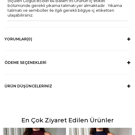
ölçüleri Göğüs 85 Bel 64 Basen 95 Ürünün iç etiket
bölümünde gerekli yıkama talimatı yer almaktadır . Yıkama
talimatı ve semboller ile ilgili gerekli bilgiye iç etiketten
ulaşabilirsiniz.
YORUMLAR
(0)
ÖDEME SEÇENEKLERI
ÜRÜN DÜŞÜNCELERINIZ
En Çok Ziyaret Edilen Ürünler