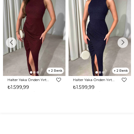
2
2
Halter Yaka Önden Yırtmaçlı Midi Boy Bordo Hasre Kadın Elbise 26Y502
Halter Yaka Önden Yırtmaçlı Midi Boy Lacivert Hasre Kadın Elbise 26Y502
₺1.599,99
₺1.599,99