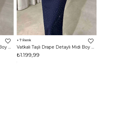
7
3
Vatkalı Taşlı Drape Detaylı Midi Boy Kahverengi Jesep Kadın Elbise 26Y282
Vatkalı Taşlı Drape Detaylı Midi Boy Lacivert Jesep Kadın Elbise 26Y282
₺1.199,99
₺1.599,99