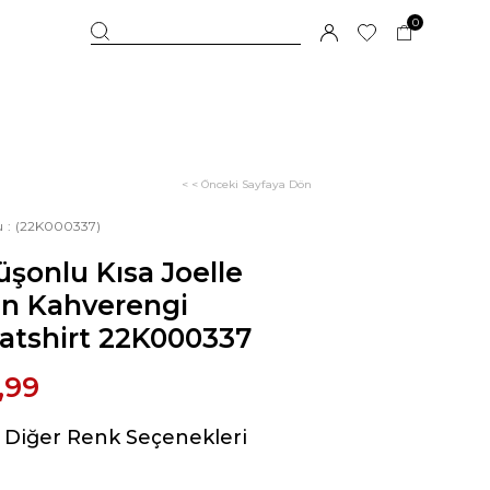
0
< < Önceki Sayfaya Dön
u
(22K000337)
şonlu Kısa Joelle
ın Kahverengi
atshirt 22K000337
,99
Diğer Renk Seçenekleri