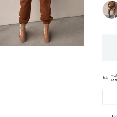
Tüken
Hızl
Tes
Fiy