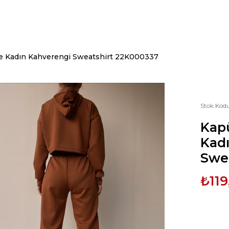
le Kadın Kahverengi Sweatshirt 22K000337
Stok Kod
Kapü
Kad
Swe
₺119