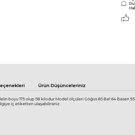
Dü
Ha
çenekleri
Ürün Düşünceleriniz
lin boyu 175 olup 58 kilodur Model ölçüleri Göğüs 85 Bel 64 Basen 95
lgiye iç etiketten ulaşabilirsiniz.