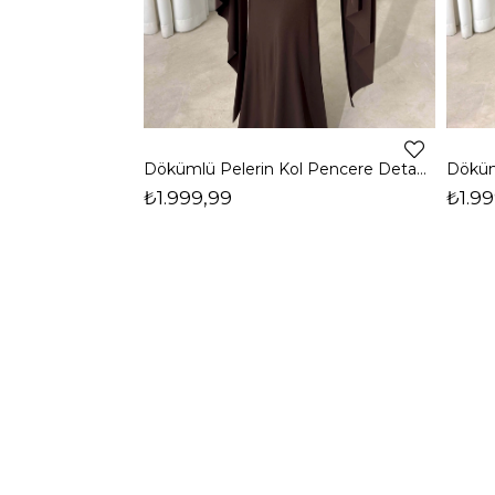
Dökümlü Pelerin Kol Pencere Detaylı Maxi Kahverengi Arlev Kadın Elbise 26Y511
₺1.999,99
₺1.99