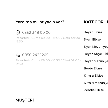
Yardıma mı ihtiyacın var?
KATEGORİL
0552 348 00 00
Beyaz Elbise
Pazartesi - Cuma 09:00 - 18:00 / C.tesi 09:00 -
Siyah Elbise
13:30
Siyah Mezuniyet 
Beyaz Abiye Elb
0850 242 1205
Pazartesi - Cuma 09:00 - 18:30 / C.tesi 09:00 -
Beyaz Mezuniyet
13:30
Bordo Elbise
Kırmızı Elbise
Kırmızı Mezuniye
Pembe Elbise
MÜŞTERİ