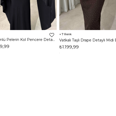
7
Dökümlü Pelerin Kol Pencere Detaylı Maxi Siyah Arlev Kadın Elbise 26Y511
9,99
₺1.199,99