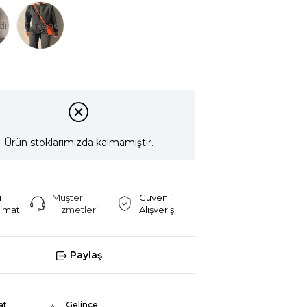
di
Tükendi
Ürün stoklarımızda kalmamıştır.
ı
Müşteri
Güvenli
limat
Hizmetleri
Alışveriş
Paylaş
at
Gelince