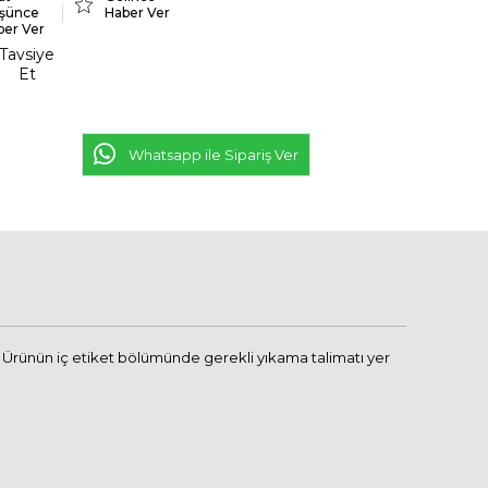
şünce
Haber Ver
ber Ver
Tavsiye
Et
Whatsapp ile Sipariş Ver
 Ürünün iç etiket bölümünde gerekli yıkama talimatı yer