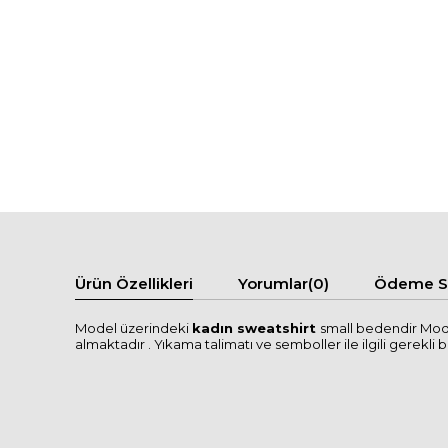
Ürün Özellikleri
Yorumlar
(0)
Ödeme Se
Model üzerindeki
kadın sweatshirt
small bedendir Mode
almaktadır . Yıkama talimatı ve semboller ile ilgili gerekli bi