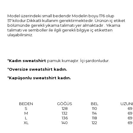
Model üzerindeki small bedendir Modelin boyu 176 olup
57 kilodur.Dikkatli kullanım gerektirmektedir. Ürünün iç etiket
bölümünde gerekli yıkama talimatı yer almaktadır . Yıkama
talimatı ve semboller ile ilgili gerekli bilgiye iç etiketten
ulaşabilirsiniz.
*
Kadın sweatshirt
pamuk kumaştır. İçi şardonludur.
*
Oversize sweatshirt kadın.
*
Kapüşonlu sweatshirt kadın.
BEDEN
GÖĞÜS
BEL
UZUN
S
128
110
69
M
132
114
69
L
136
118
69
XL
140
122
69