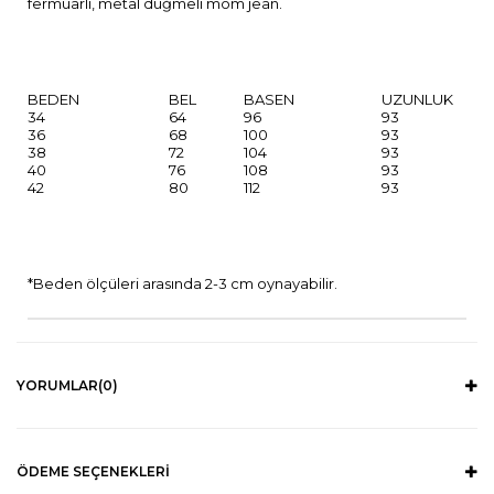
fermuarlı, metal düğmeli mom jean.
BEDEN
BEL
BASEN
UZUNLUK
34
64
96
93
36
68
100
93
38
72
104
93
40
76
108
93
42
80
112
93
*Beden ölçüleri arasında 2-3 cm oynayabilir.
YORUMLAR
(0)
ÖDEME SEÇENEKLERI