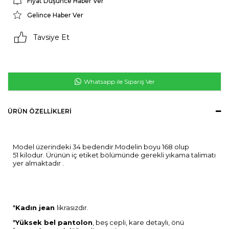
Fiyat Düşünce Haber Ver
Gelince Haber Ver
Tavsiye Et
Whatsapp ile Sipariş Ver
ÜRÜN ÖZELLIKLERI
Model üzerindeki 34 bedendir.Modelin boyu 168 olup
51 kilodur. Ürünün iç etiket bölümünde gerekli yıkama talimatı
yer almaktadır .
*
Kadın jean
likrasızdır.
*
Yüksek bel pantolon
, beş cepli, kare detaylı, önü