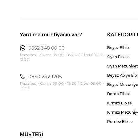
Yardıma mı ihtiyacın var?
KATEGORİL
0552 348 00 00
Beyaz Elbise
Pazartesi - Cuma 09:00 - 18:00 / C.tesi 09:00 -
Siyah Elbise
13:30
Siyah Mezuniyet 
Beyaz Abiye Elb
0850 242 1205
Pazartesi - Cuma 09:00 - 18:30 / C.tesi 09:00 -
Beyaz Mezuniyet
13:30
Bordo Elbise
Kırmızı Elbise
Kırmızı Mezuniye
Pembe Elbise
MÜŞTERİ