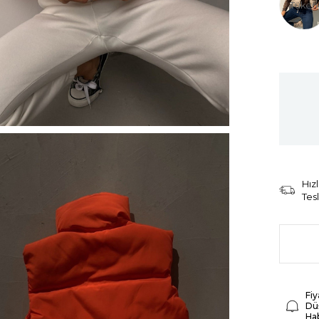
Tüken
Hızl
Tes
Fiy
Dü
Ha