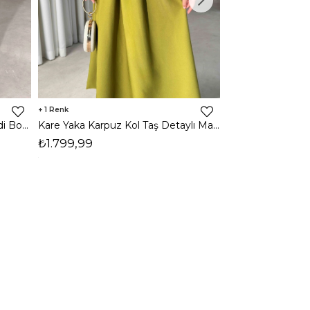
1
1
Halter Yaka Önden Yırtmaçlı Midi Boy Kahverengi Hasre Kadın Elbise 26Y502
Kare Yaka Karpuz Kol Taş Detaylı Maxi Yağ Yeşili Civo Kadın Elbise 206Y501
₺1.799,99
₺1.799,99