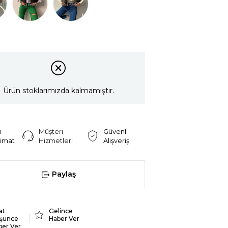
di
Tükendi
Tükendi
Ürün stoklarımızda kalmamıştır.
ı
Müşteri
Güvenli
limat
Hizmetleri
Alışveriş
Paylaş
at
Gelince
şünce
Haber Ver
ber Ver