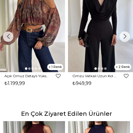
1
2
Açık Omuz Detaylı Yüksek Yaka Lendan Kahve Kadın bluz 26K026
Omzu Vatkalı Uzun Kol Degaje Yaka Dinre Kadın Siyah Bluz 26K101
₺1.199,99
₺949,99
En Çok Ziyaret Edilen Ürünler