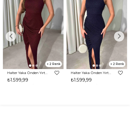
2
2
Halter Yaka Önden Yırtmaçlı Midi Boy Bordo Hasre Kadın Elbise 26Y502
Halter Yaka Önden Yırtmaçlı Midi Boy Lacivert Hasre Kadın Elbise 26Y502
₺1.599,99
₺1.599,99