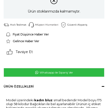
Ürün stoklarımızda kalmamıştır.
Hızlı Teslimat
Müşteri Hizmetleri
Güvenli Alışveriş
Fiyat Düşünce Haber Ver
Gelince Haber Ver
Tavsiye Et
Whatsapp ile Sipariş Ver
ÜRÜN ÖZELLIKLERI
Model üzerindeki
kadın bluz
small bedendir Model boyu 175
olup 58 kilodur Bağcıkları ile bel ayarlanabilir Ürünün iç etiket
bölümünde gerekli yıkama talimatı yer almaktadır . Yıkama