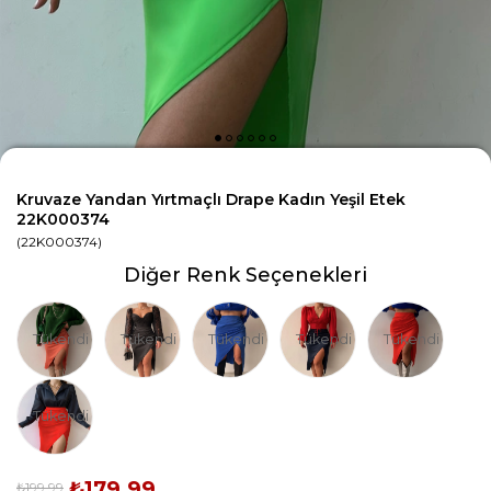
Kruvaze Yandan Yırtmaçlı Drape Kadın Yeşil Etek
22K000374
(22K000374)
Diğer Renk Seçenekleri
Tükendi
Tükendi
Tükendi
Tükendi
Tükendi
Tükendi
₺179,99
₺199,99