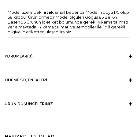
Model üzerindeki
etek
small bedendir Modelin boyu 175 olup
58 kilodur Ürün örmedir Model ölçüleri Göğüs 85 Bel 64
Basen 95 Ürünün iç etiket bölümünde gerekli yıkama talimatı
yer almaktadır . Yıkama talimatı ve semboller ile ilgili gerekli
bilgiye iç etiketten ulaşabilirsiniz.
YORUMLAR
(0)
ÖDEME SEÇENEKLERI
ÜRÜN DÜŞÜNCELERINIZ
BENZER ÜRÜNLER