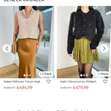
2
1
Saten Milovan Tarçın Kadın Etek 25K203
Katlı Görünümlü Wilberto Yeşil Kadın Mini Etek 25K153
₺494,99
₺479,99
₺989,99
₺959,99