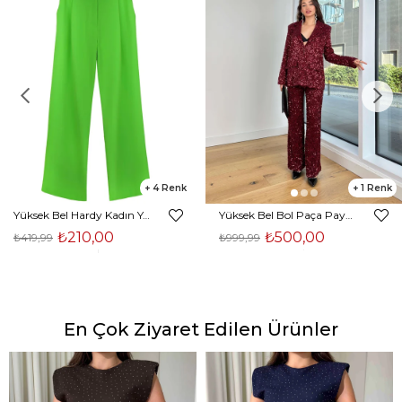
4
1
Yüksek Bel Hardy Kadın Yeşil Palazzo Pantolon 23K000407
Yüksek Bel Bol Paça Payetli Kenlar Bordo Kadın Pantolon 25K348
₺210,00
₺500,00
₺419,99
₺999,99
En Çok Ziyaret Edilen Ürünler