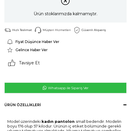
Ürün stoklarımızda kalmamıştır.
Hızlı Teslimat
Müşteri Hizmetleri
Güvenli Alışveriş
Fiyat Düşünce Haber Ver
Gelince Haber Ver
Tavsiye Et
Whatsapp ile Sipariş Ver
ÜRÜN ÖZELLIKLERI
Model üzerindeki
kadın pantolon
small bedendir. Modelin
boyu 176 olup 57 kilodur. Ürünün iç etiket bölümünde gerekli
yıkama talimatı yer almaktadır. Yıkama talimatı ve semboller