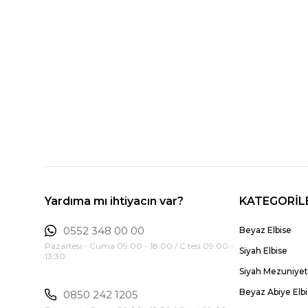
Yardıma mı ihtiyacın var?
KATEGORİL
0552 348 00 00
Beyaz Elbise
Pazartesi - Cuma 09:00 - 18:00 / C.tesi 09:00 -
Siyah Elbise
13:30
Siyah Mezuniyet 
Beyaz Abiye Elb
0850 242 1205