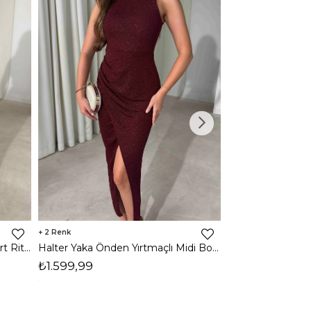
2
2
Tek Kol Maxi Boy Drapeli Lacivert Rita Kadın Elbise 26Y473
Halter Yaka Önden Yırtmaçlı Midi Boy Bordo Hasre Kadın Elbise 26Y502
₺1.599,99
₺1.599,99