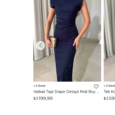
6
3
Vatkalı Taşlı Drape Detaylı Midi Boy Lacivert Jesep Kadın Elbise 26Y282
₺1.199,99
₺1.59