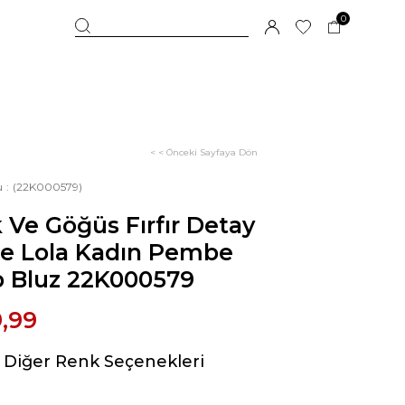
0
< < Önceki Sayfaya Dön
u
(22K000579)
 Ve Göğüs Fırfır Detay
se Lola Kadın Pembe
p Bluz 22K000579
,99
Diğer Renk Seçenekleri