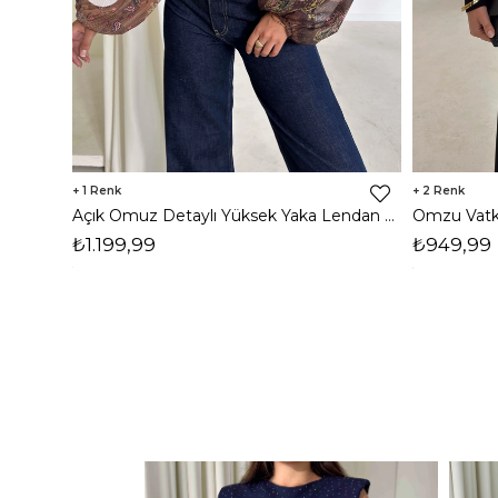
1
2
Açık Omuz Detaylı Yüksek Yaka Lendan Kahve Kadın bluz 26K026
₺1.199,99
₺949,99