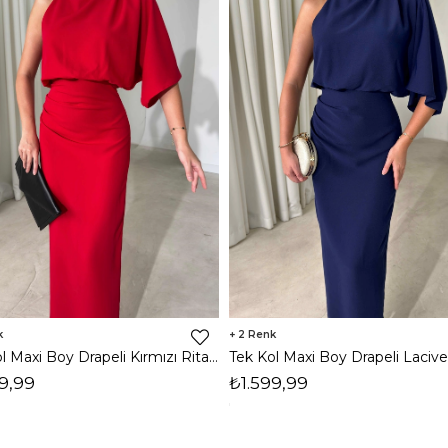
2
Tek Kol Maxi Boy Drapeli Kırmızı Rita Kadın Elbise 26Y473
9,99
₺1.599,99