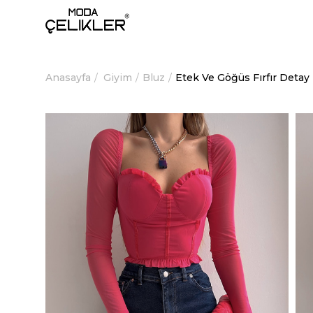
Anasayfa
Giyim
Bluz
Etek Ve Göğüs Fırfır Deta