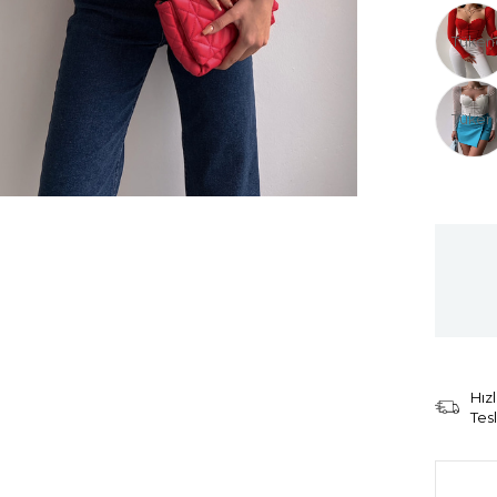
Tüken
Tüken
Hızl
Tes