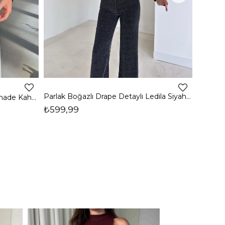
4
Parlak Boğazlı Drape Detaylı Ledila Siyah Kadın Bluz 26K150
Boğazlı Yanı Drape Detaylı Belmade Kahve Kadın Bluz 26K113
₺599,99
₺399,