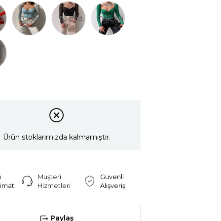
di
Tükendi
Tükendi
Tükendi
di
Ürün stoklarımızda kalmamıştır.
ı
Müşteri
Güvenli
limat
Hizmetleri
Alışveriş
Paylaş