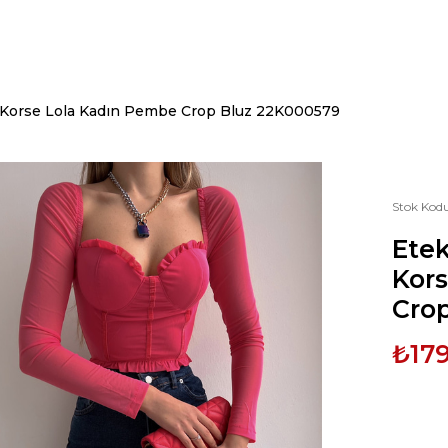
y Korse Lola Kadın Pembe Crop Bluz 22K000579
Stok Kod
Etek
Kor
Cro
₺179