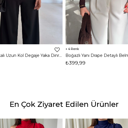
4
Omzu Vatkalı Uzun Kol Degaje Yaka Dinre Kadın Siyah Bluz 26K101
₺399,99
En Çok Ziyaret Edilen Ürünler