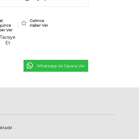
at
Gelince
şünce
Haber Ver
ber Ver
Tavsiye
Et
Whatsapp ile Sipariş Ver
ktadır .