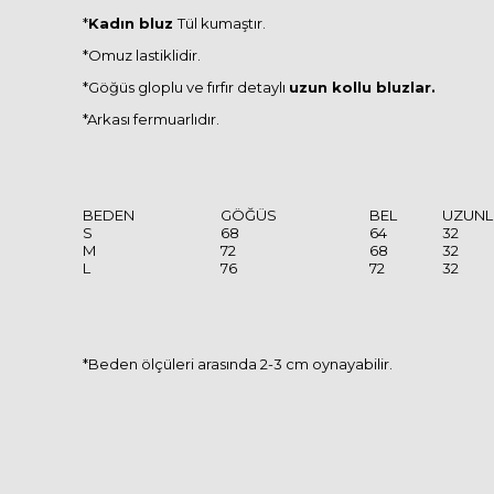
*
Kadın bluz
Tül kumaştır.
*Omuz lastiklidir.
*Göğüs gloplu ve fırfır detaylı
uzun kollu bluzlar.
*Arkası fermuarlıdır.
BEDEN
GÖĞÜS
BEL
UZUNL
S
68
64
32
M
72
68
32
L
76
72
32
*Beden ölçüleri arasında 2-3 cm oynayabilir.