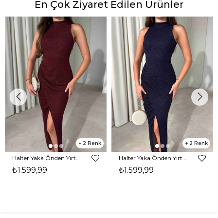
En Çok Ziyaret Edilen Ürünler
2
2
Halter Yaka Önden Yırtmaçlı Midi Boy Bordo Hasre Kadın Elbise 26Y502
Halter Yaka Önden Yırtmaçlı Midi Boy Lacivert Hasre Kadın Elbise 26Y502
₺1.599,99
₺1.599,99