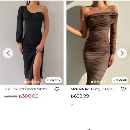
2
9
Midi Tek Kol Önden Yırtmaçlı Akira Kadın Siyah Elbise 22K000228
Midi Tek Kol Büzgülü Ninfe Kadın Vizon Tül Elbise 22K000524
₺300,00
₺699,99
₺599,99
2