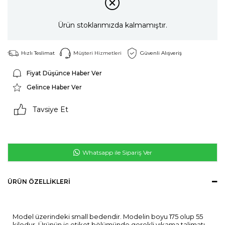
Ürün stoklarımızda kalmamıştır.
Hızlı Teslimat
Müşteri Hizmetleri
Güvenli Alışveriş
Fiyat Düşünce Haber Ver
Gelince Haber Ver
Tavsiye Et
Whatsapp ile Sipariş Ver
ÜRÜN ÖZELLIKLERI
Model üzerindeki small bedendir. Modelin boyu 175 olup 55
kilodur. Ürünün iç etiket bölümünde gerekli yıkama talimatı