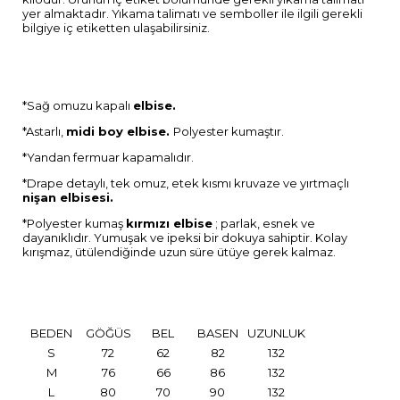
yer almaktadır. Yıkama talimatı ve semboller ile ilgili gerekli
bilgiye iç etiketten ulaşabilirsiniz.
*Sağ omuzu kapalı
elbise.
*Astarlı,
m
idi boy elbise.
Polyester kumaştır.
*Yandan fermuar kapamalıdır.
*Drape detaylı, tek omuz, etek kısmı kruvaze ve yırtmaçlı
nişan elbisesi.
*Polyester kumaş
kırmızı elbise
; parlak, esnek ve
dayanıklıdır. Yumuşak ve ipeksi bir dokuya sahiptir. Kolay
kırışmaz, ütülendiğinde uzun süre ütüye gerek kalmaz.
BEDEN
GÖĞÜS
BEL
BASEN
UZUNLUK
S
72
62
82
132
M
76
66
86
132
L
80
70
90
132