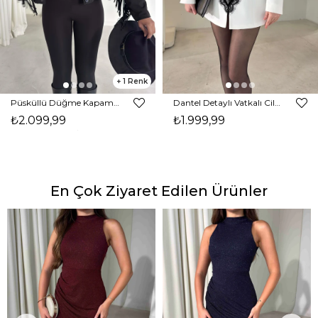
1
Püsküllü Düğme Kapamalı Nerlan Siyah Kadın Ceket 26K336
Dantel Detaylı Vatkalı Cilron Ekru Kadın Ceket 26Y010
₺2.099,99
₺1.999,99
En Çok Ziyaret Edilen Ürünler