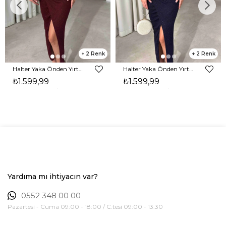
2
2
Halter Yaka Önden Yırtmaçlı Midi Boy Bordo Hasre Kadın Elbise 26Y502
Halter Yaka Önden Yırtmaçlı Midi Boy Lacivert Hasre Kadın Elbise 26Y502
₺1.599,99
₺1.599,99
Yardıma mı ihtiyacın var?
0552 348 00 00
Pazartesi - Cuma 09:00 - 18:00 / C.tesi 09:00 - 13:30