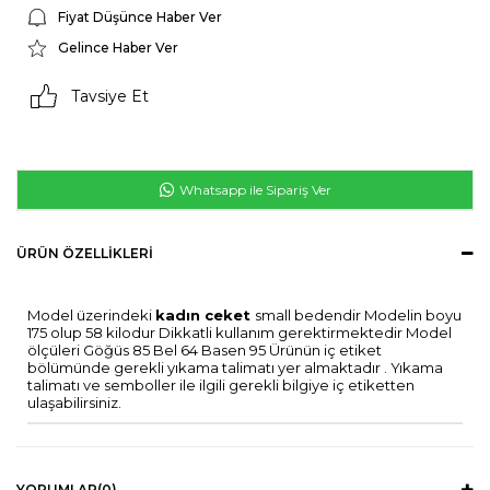
Fiyat Düşünce Haber Ver
Gelince Haber Ver
Tavsiye Et
Whatsapp ile Sipariş Ver
ÜRÜN ÖZELLIKLERI
Model üzerindeki
kadın ceket
small bedendir Modelin boyu
175 olup 58 kilodur Dikkatli kullanım gerektirmektedir Model
ölçüleri Göğüs 85 Bel 64 Basen 95 Ürünün iç etiket
bölümünde gerekli yıkama talimatı yer almaktadır . Yıkama
talimatı ve semboller ile ilgili gerekli bilgiye iç etiketten
ulaşabilirsiniz.
YORUMLAR
(0)