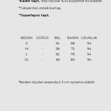
*
Kadın tayt,
%65 vıscose %30 poylamıd %5 elastan.
*Yüksek bel, esnek kumaş.
*
Toparlayıcı tayt.
BEDEN
GÖĞÜS
BEL
BASEN
UZUNLUK
S
-
54
68
94
M
-
58
72
94
L
-
62
76
94
XL
-
66
80
94
*Beden ölçüleri arasında 2-3 cm oynama olabilir.