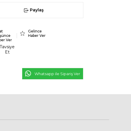
Paylaş
at
Gelince
şünce
Haber Ver
ber Ver
Tavsiye
Et
Whatsapp ile Sipariş Ver