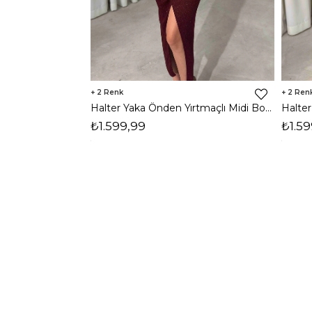
2
2
Halter Yaka Önden Yırtmaçlı Midi Boy Bordo Hasre Kadın Elbise 26Y502
₺1.599,99
₺1.59