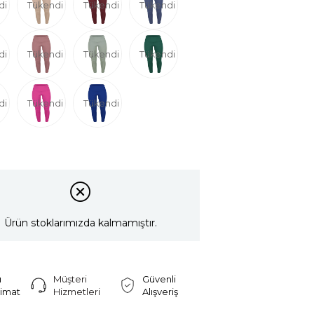
di
Tükendi
Tükendi
Tükendi
di
Tükendi
Tükendi
Tükendi
di
Tükendi
Tükendi
Ürün stoklarımızda kalmamıştır.
ı
Müşteri
Güvenli
limat
Hizmetleri
Alışveriş