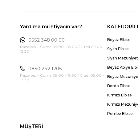
Yardıma mı ihtiyacın var?
KATEGORİL
0552 348 00 00
Beyaz Elbise
Pazartesi - Cuma 09:00 - 18:00 / C.tesi 09:00 -
Siyah Elbise
13:30
Siyah Mezuniyet 
Beyaz Abiye Elb
0850 242 1205
Pazartesi - Cuma 09:00 - 18:30 / C.tesi 09:00 -
Beyaz Mezuniyet
13:30
Bordo Elbise
Kırmızı Elbise
Kırmızı Mezuniye
Pembe Elbise
MÜŞTERİ