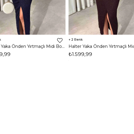
2
Halter Yaka Önden Yırtmaçlı Midi Boy Lacivert Hasre Kadın Elbise 26Y502
9,99
₺1.599,99