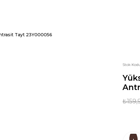
ntrasit Tayt 23Y000056
Stok Kod
Yük
Antr
₺159,