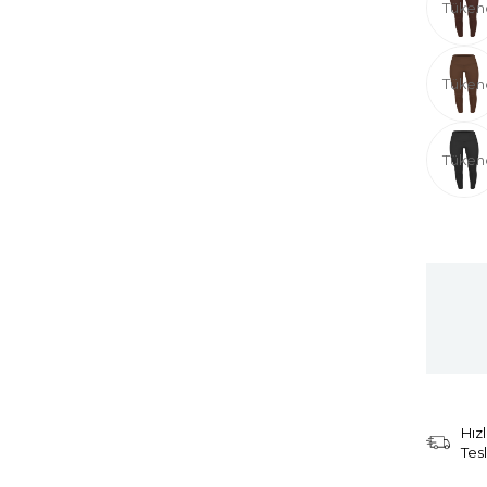
Tüken
Tüken
Tüken
Hızl
Tes