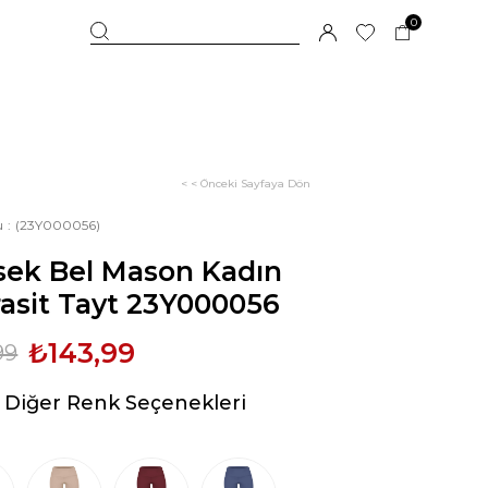
0
< < Önceki Sayfaya Dön
u
(23Y000056)
sek Bel Mason Kadın
asit Tayt 23Y000056
₺143,99
99
Diğer Renk Seçenekleri