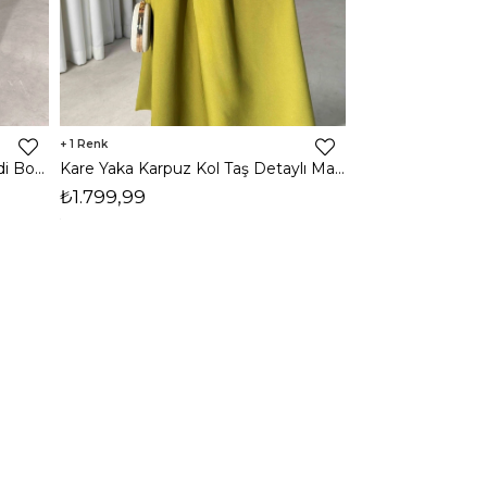
1
1
Halter Yaka Önden Yırtmaçlı Midi Boy Kahverengi Hasre Kadın Elbise 26Y502
Kare Yaka Karpuz Kol Taş Detaylı Maxi Yağ Yeşili Civo Kadın Elbise 206Y501
₺1.799,99
₺1.799,99