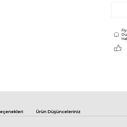
Fiy
Dü
Ha
çenekleri
Ürün Düşünceleriniz