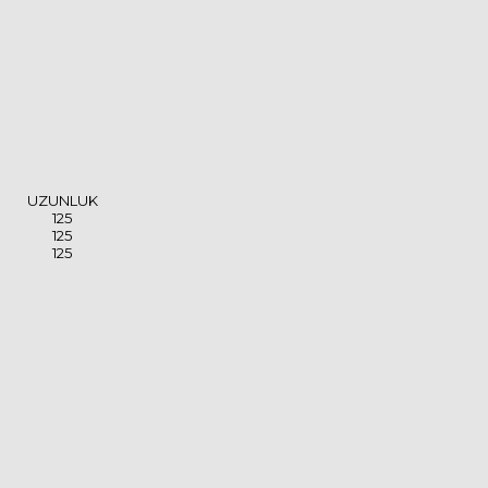
UZUNLUK
125
125
125