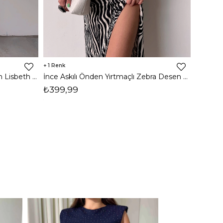
1
8
İnce Askılı Önden Yırtmaçlı Uzun Lisbeth Kadın Beyaz Elbise 22K000581
İnce Askılı Önden Yırtmaçlı Zebra Desen Citlali Kadın Renkli Elbise 22Y000068
₺399,99
₺789,
1