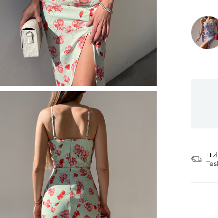
Tüken
Hızl
Tes