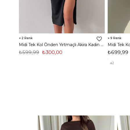
2
9
Midi Tek Kol Önden Yırtmaçlı Akira Kadın Siyah Elbise 22K000228
₺599,99
₺300,00
₺699,99
2