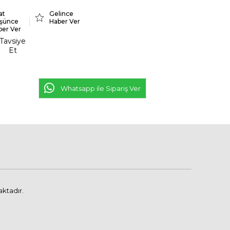
at
Gelince
şünce
Haber Ver
ber Ver
Tavsiye
Et
Whatsapp ile Sipariş Ver
aktadır.