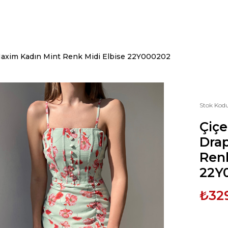
 Maxim Kadın Mint Renk Midi Elbise 22Y000202
Stok Kod
Çiçe
Drap
Renk
22Y
₺32