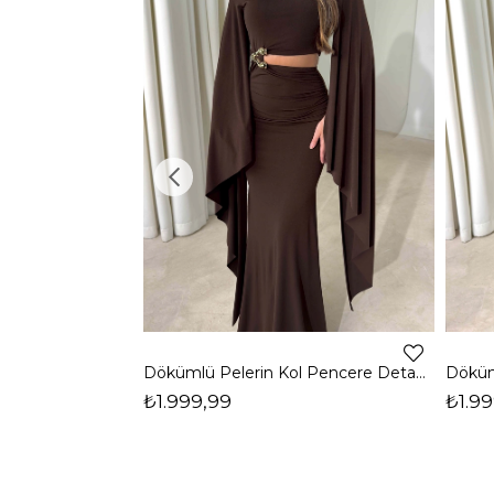
Dökümlü Pelerin Kol Pencere Detaylı Maxi Kahverengi Arlev Kadın Elbise 26Y511
₺1.999,99
₺1.99