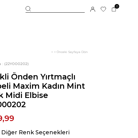
0
< < Önceki Sayfaya Dön
u
(22Y000202)
kli Önden Yırtmaçlı
eli Maxim Kadın Mint
 Midi Elbise
000202
9,99
Diğer Renk Seçenekleri