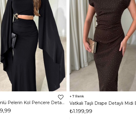
7
Dökümlü Pelerin Kol Pencere Detaylı Maxi Siyah Arlev Kadın Elbise 26Y511
9,99
₺1.199,99