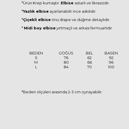
*Ürün Krep kumaştır.
Elbise
astarlı ve likrasızdır.
*
Yazlık elbise
ayarlanabilir ince askılıdır.
*
Çiçekli elbise
önü drape ve düğme detaylıdır.
*
Midi boy elbise
yırtmaçlı ve arkası fermuarlıdır.
BEDEN
GÖĞÜS
BEL
BASEN
S
76
62
92
M
80
66
96
L
84
70
100
*Beden ölçüleri arasında 2-3 cm oynayabilir.