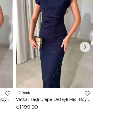
7
3
Vatkalı Taşlı Drape Detaylı Midi Boy Kahverengi Jesep Kadın Elbise 26Y282
Vatkalı Taşlı Drape Detaylı Midi Boy Lacivert Jesep Kadın Elbise 26Y282
₺1.199,99
₺1.599,99