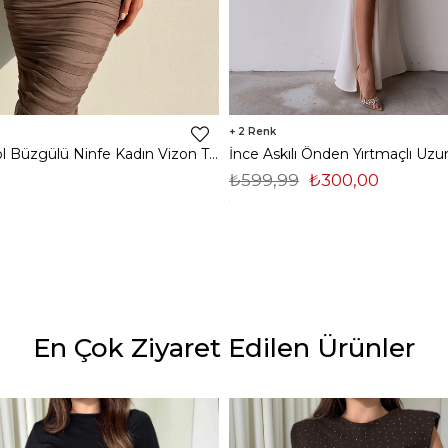
2
Midi Tek Kol Büzgülü Ninfe Kadın Vizon Tül Elbise 22K000524
₺599,99
₺300,00
En Çok Ziyaret Edilen Ürünler