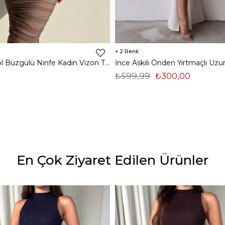
2
Midi Tek Kol Büzgülü Ninfe Kadın Vizon Tül Elbise 22K000524
₺599,99
₺300,00
En Çok Ziyaret Edilen Ürünler