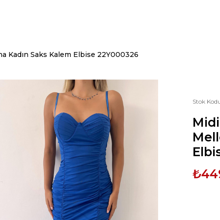
na Kadın Saks Kalem Elbise 22Y000326
Stok Kod
Mid
Mel
Elb
₺44