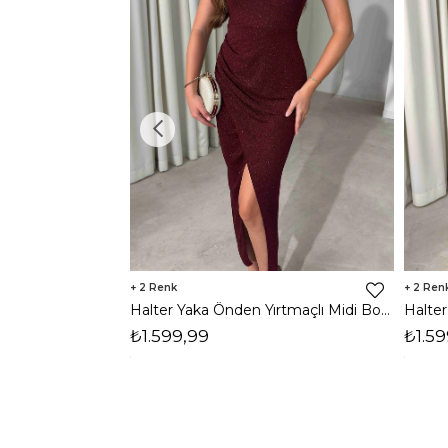
2
2
Halter Yaka Önden Yırtmaçlı Midi Boy Bordo Hasre Kadın Elbise 26Y502
₺1.599,99
₺1.59