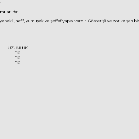
.
muarlıdır.
aklı, hafif, yumuşak ve şeffaf yapısı vardır. Gösterişli ve zor kırışan b
UZUNLUK
110
110
110