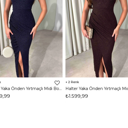
2
Halter Yaka Önden Yırtmaçlı Midi Boy Lacivert Hasre Kadın Elbise 26Y502
9,99
₺1.599,99