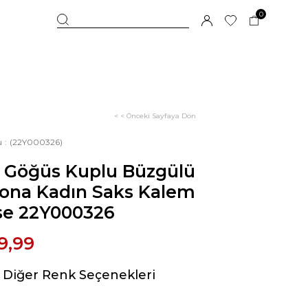
0
< < Önceki Sayfaya Dön
u
(22Y000326)
i Göğüs Kuplu Büzgülü
lona Kadın Saks Kalem
ise 22Y000326
9,99
Diğer Renk Seçenekleri