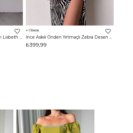
1
8
İnce Askılı Önden Yırtmaçlı Uzun Lisbeth Kadın Beyaz Elbise 22K000581
İnce Askılı Önden Yırtmaçlı Zebra Desen Citlali Kadın Renkli Elbise 22Y000068
₺399,99
₺789,
1