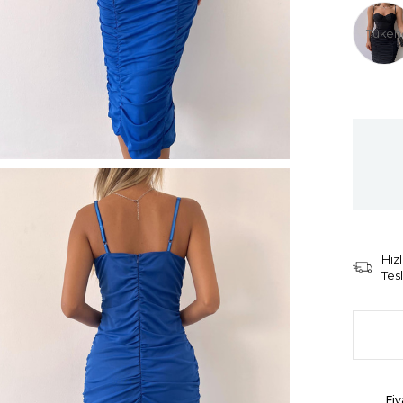
Tüken
Hızl
Tes
Fiy