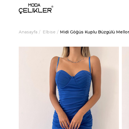
Anasayfa
Elbise
Midi Göğüs Kuplu Büzgülü Mello