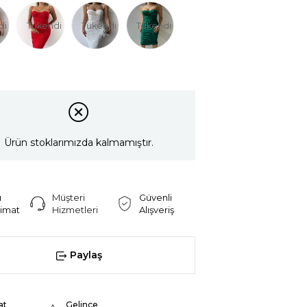
di
Tükendi
Tükendi
Tükendi
Ürün stoklarımızda kalmamıştır.
ı
Müşteri
Güvenli
limat
Hizmetleri
Alışveriş
Paylaş
at
Gelince