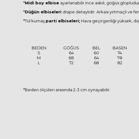
*
Midi boy elbise
ayarlanabilir ince askılı, göğüs glopludur
*
Düğün elbiseleri
drape detaylıdır. Arkası yırtmaçlı ve fer
*Tül kumaş
parti elbiseleri;
Hava geçirgenliği yüksek, dayan
BEDEN
GÖĞÜS
BEL
BASEN
S
64
60
74
M
68
64
78
L
72
68
82
*Beden ölçüleri arasında 2-3 cm oynayabilir.