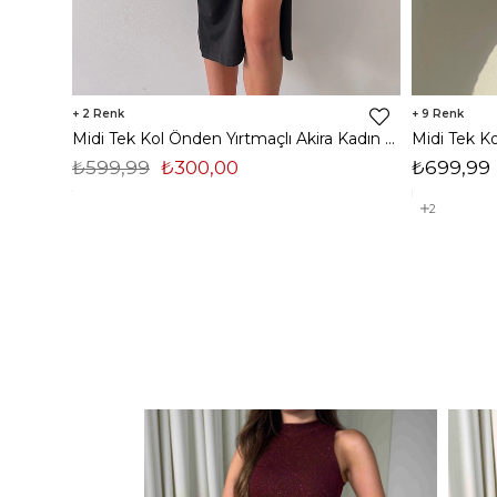
2
9
Midi Tek Kol Önden Yırtmaçlı Akira Kadın Siyah Elbise 22K000228
₺599,99
₺300,00
₺699,99
2