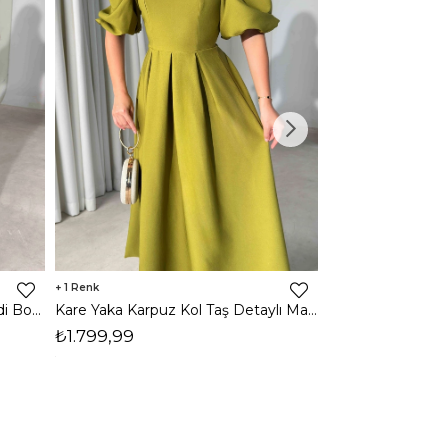
1
1
Halter Yaka Önden Yırtmaçlı Midi Boy Kahverengi Hasre Kadın Elbise 26Y502
Kare Yaka Karpuz Kol Taş Detaylı Maxi Yağ Yeşili Civo Kadın Elbise 206Y501
₺1.799,99
₺1.799,99