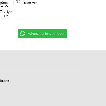
şünce
Haber Ver
ber Ver
Tavsiye
Et
Whatsapp ile Sipariş Ver
tadır .