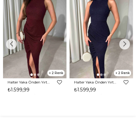
2
2
Halter Yaka Önden Yırtmaçlı Midi Boy Bordo Hasre Kadın Elbise 26Y502
Halter Yaka Önden Yırtmaçlı Midi Boy Lacivert Hasre Kadın Elbise 26Y502
₺1.599,99
₺1.599,99