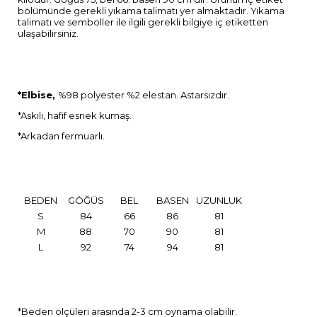
bölümünde gerekli yıkama talimatı yer almaktadır. Yıkama
talimatı ve semboller ile ilgili gerekli bilgiye iç etiketten
ulaşabilirsiniz.
*Elbise,
%98 polyester %2 elestan. Astarsızdır.
*Askılı, hafif esnek kumaş.
*Arkadan fermuarlı.
BEDEN
GÖĞÜS
BEL
BASEN
UZUNLUK
S
84
66
86
81
M
88
70
90
81
L
92
74
94
81
*Beden ölçüleri arasında 2-3 cm oynama olabilir.