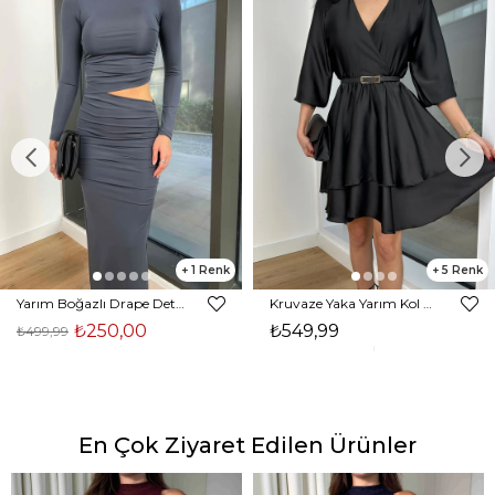
1
5
Yarım Boğazlı Drape Detaylı Beli Pencere Detaylı Andriel Kadın Füme Elbise 24k205
Kruvaze Yaka Yarım Kol Eteği Volanlı Kadın Siyah Saten Mini Elbise 24Y300
₺250,00
₺549,99
₺499,99
En Çok Ziyaret Edilen Ürünler