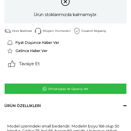
Ürün stoklarımızda kalmamıştır.
Hızlı Teslimat
Müşteri Hizmetleri
Güvenli Alışveriş
Fiyat Düşünce Haber Ver
Gelince Haber Ver
Tavsiye Et
Whatsapp ile Sipariş Ver
ÜRÜN ÖZELLIKLERI
Model üzerindeki small bedendir. Modelin boyu 166 olup 50
kilodur. Göğüs 75, bel 66. basen 90 cm'dir. Ürünün iç etiket