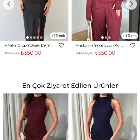
1
1
V Yaka Crop Yüksek Bel Yırtmaçlı Midi Etek Duarte Kadın Siyah İkili Takım 23Y000561
Madonna Yaka Uzun Kol Bluz Yüksek Bel Bol Paça Pantolon Börd Bordo Kadın Takım 25Y140
₺350,00
₺550,00
₺699,99
₺1.099,99
En Çok Ziyaret Edilen Ürünler