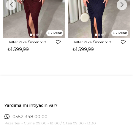
2
2
Halter Yaka Önden Yırtmaçlı Midi Boy Bordo Hasre Kadın Elbise 26Y502
Halter Yaka Önden Yırtmaçlı Midi Boy Lacivert Hasre Kadın Elbise 26Y502
₺1.599,99
₺1.599,99
Yardıma mı ihtiyacın var?
0552 348 00 00
Pazartesi - Cuma 09:00 - 18:00 / C.tesi 09:00 - 13:30