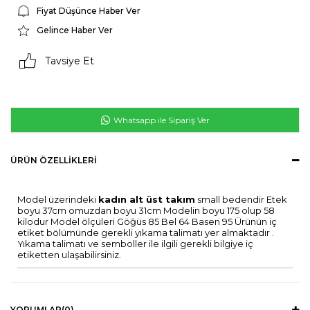
Fiyat Düşünce Haber Ver
Gelince Haber Ver
Tavsiye Et
Whatsapp ile Sipariş Ver
ÜRÜN ÖZELLIKLERI
Model üzerindeki
kadın alt üst takım
small bedendir Etek
boyu 37cm omuzdan boyu 31cm Modelin boyu 175 olup 58
kilodur Model ölçüleri Göğüs 85 Bel 64 Basen 95 Ürünün iç
etiket bölümünde gerekli yıkama talimatı yer almaktadır .
Yıkama talimatı ve semboller ile ilgili gerekli bilgiye iç
etiketten ulaşabilirsiniz.
YORUMLAR
(0)