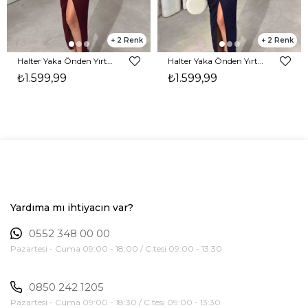
2
2
Halter Yaka Önden Yırtmaçlı Midi Boy Bordo Hasre Kadın Elbise 26Y502
Halter Yaka Önden Yırtmaçlı Midi Boy Lacivert Hasre Kadın Elbise 26Y502
₺1.599,99
₺1.599,99
Yardıma mı ihtiyacın var?
0552 348 00 00
Pazartesi - Cuma 09:00 - 18:00 / C.tesi 09:00 - 13:30
0850 242 1205
Pazartesi - Cuma 09:00 - 18:30 / C.tesi 09:00 - 13:30