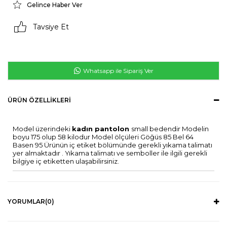
Gelince Haber Ver
Tavsiye Et
Whatsapp ile Sipariş Ver
ÜRÜN ÖZELLIKLERI
Model üzerindeki
kadın pantolon
small bedendir Modelin
boyu 175 olup 58 kilodur Model ölçüleri Göğüs 85 Bel 64
Basen 95 Ürünün iç etiket bölümünde gerekli yıkama talimatı
yer almaktadır . Yıkama talimatı ve semboller ile ilgili gerekli
bilgiye iç etiketten ulaşabilirsiniz.
YORUMLAR
(0)