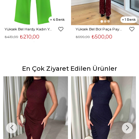
4
1
Yüksek Bel Hardy Kadın Yeşil Palazzo Pantolon 23K000407
Yüksek Bel Bol Paça Payetli Kenlar Bordo Kadın Pantolon 25K348
₺210,00
₺500,00
₺419,99
₺999,99
En Çok Ziyaret Edilen Ürünler