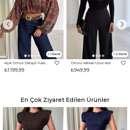
1
2
Açık Omuz Detaylı Yüksek Yaka Lendan Kahve Kadın bluz 26K026
Omzu Vatkalı Uzun Kol Degaje Yaka Dinre Kadın Siyah Bluz 26K101
₺1.199,99
₺949,99
En Çok Ziyaret Edilen Ürünler