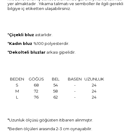
yer almaktadır . Yıkama talimatı ve semboller ile ilgili gerekli
bilgiye iç etiketten ulaşabilirsiniz.
*
Çiçekli bluz
astarlıdır.
*
Kadın bluz
%100 polyesterdir.
*
Dekolteli bluzlar
arkası gipelidir.
BEDEN
GÖĞÜS
BEL
BASEN
UZUNLUK
S
68
54
-
24
M
72
58
-
24
L
76
62
-
24
*Uzunluk ölçüsü göğüsten itibaren alınmıştır.
*Beden ölçüleri arasında 2-3 cm oynayabilir.