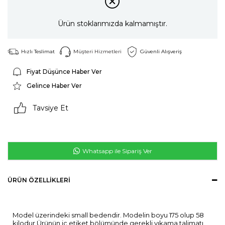
Ürün stoklarımızda kalmamıştır.
Hızlı Teslimat
Müşteri Hizmetleri
Güvenli Alışveriş
Fiyat Düşünce Haber Ver
Gelince Haber Ver
Tavsiye Et
Whatsapp ile Sipariş Ver
ÜRÜN ÖZELLIKLERI
Model üzerindeki small bedendir. Modelin boyu 175 olup 58
kilodur.Ürünün iç etiket bölümünde gerekli yıkama talimatı