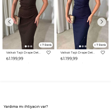
7
7
Vatkalı Taşlı Drape Detaylı Midi Boy Kahverengi Jesep Kadın Elbise 26Y282
Vatkalı Taşlı Drape Detaylı Midi Boy Lacivert Jesep Kadın Elbise 26Y282
₺1.199,99
₺1.199,99
Yardıma mı ihtiyacın var?