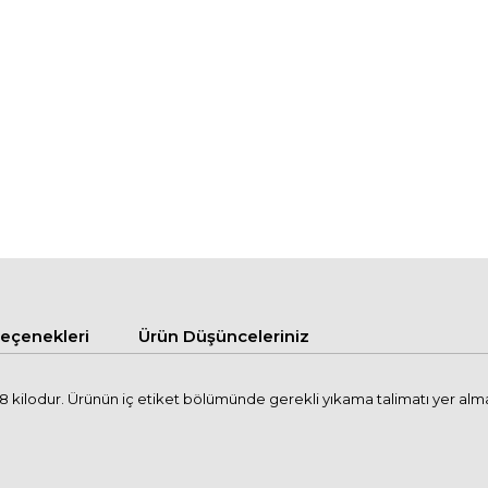
çenekleri
Ürün Düşünceleriniz
kilodur. Ürünün iç etiket bölümünde gerekli yıkama talimatı yer almakta