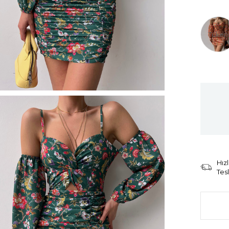
Tüken
Hızl
Tes