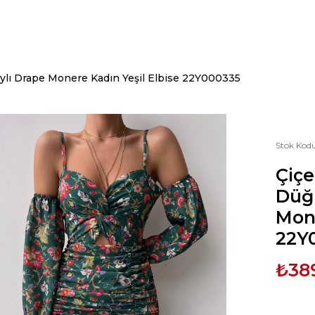
ylı Drape Monere Kadın Yeşil Elbise 22Y000335
Stok Kod
Çiçe
Düğ
Mone
22Y
₺38