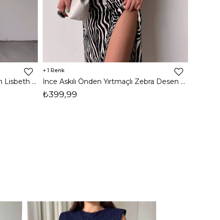
1
8
İnce Askılı Önden Yırtmaçlı Uzun Lisbeth Kadın Beyaz Elbise 22K000581
İnce Askılı Önden Yırtmaçlı Zebra Desen Citlali Kadın Renkli Elbise 22Y000068
₺399,99
₺789,
1