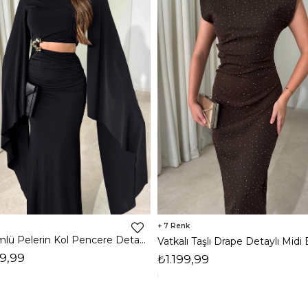
7
Dökümlü Pelerin Kol Pencere Detaylı Maxi Siyah Arlev Kadın Elbise 26Y511
9,99
₺1.199,99