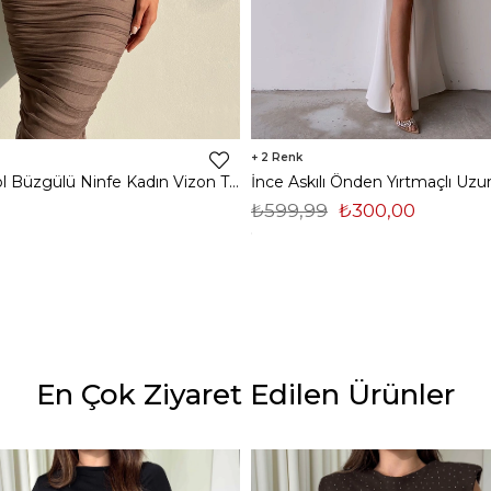
2
Midi Tek Kol Büzgülü Ninfe Kadın Vizon Tül Elbise 22K000524
₺599,99
₺300,00
En Çok Ziyaret Edilen Ürünler