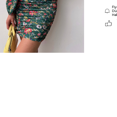
Fiy
Dü
Ha