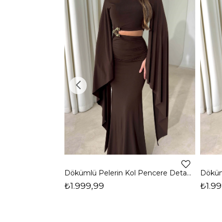
Dökümlü Pelerin Kol Pencere Detaylı Maxi Kahverengi Arlev Kadın Elbise 26Y511
₺1.999,99
₺1.99