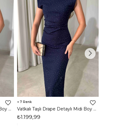
7
3
Vatkalı Taşlı Drape Detaylı Midi Boy Kahverengi Jesep Kadın Elbise 26Y282
Vatkalı Taşlı Drape Detaylı Midi Boy Lacivert Jesep Kadın Elbise 26Y282
₺1.199,99
₺1.599,99