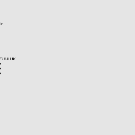
r.
ZUNLUK
0
0
0