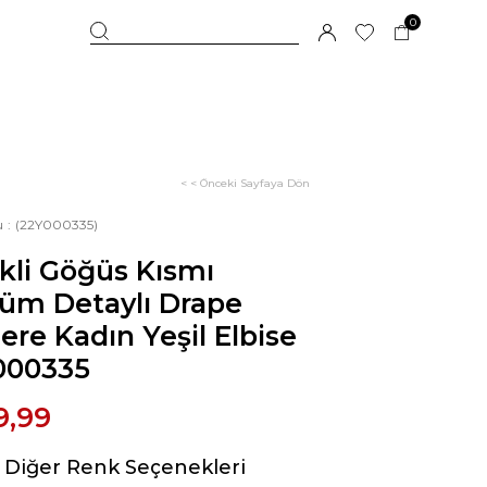
0
< < Önceki Sayfaya Dön
u
(22Y000335)
kli Göğüs Kısmı
üm Detaylı Drape
re Kadın Yeşil Elbise
000335
9,99
Diğer Renk Seçenekleri