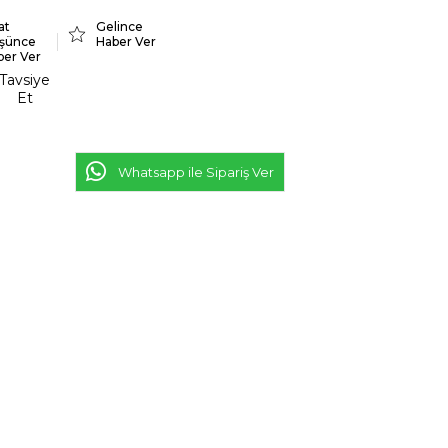
at
Gelince
şünce
Haber Ver
ber Ver
Tavsiye
Et
Whatsapp ile Sipariş Ver