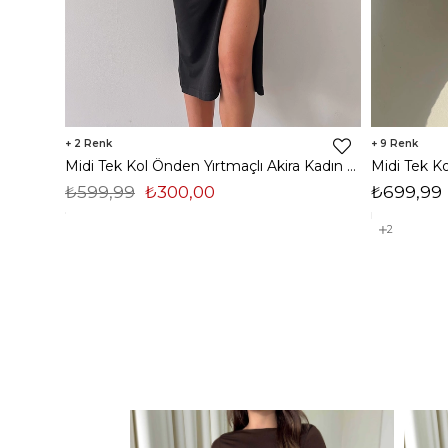
2
9
Midi Tek Kol Önden Yırtmaçlı Akira Kadın Siyah Elbise 22K000228
₺599,99
₺300,00
₺699,99
2