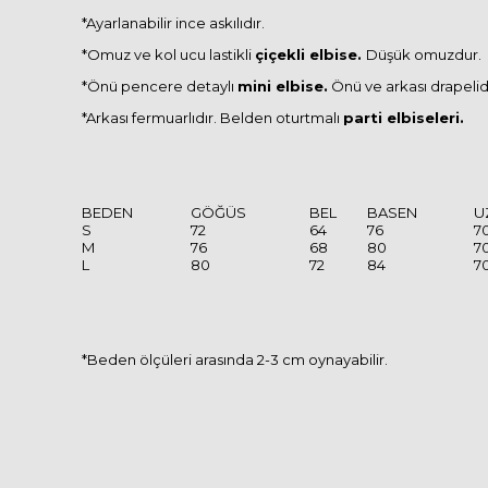
*Ayarlanabilir ince askılıdır.
*Omuz ve kol ucu lastikli
çiçekli elbise.
Düşük omuzdur.
*Önü pencere detaylı
mini elbise.
Önü ve arkası drapelidi
*Arkası fermuarlıdır. Belden oturtmalı
parti elbiseleri.
BEDEN
GÖĞÜS
BEL
BASEN
U
S
72
64
76
7
M
76
68
80
7
L
80
72
84
7
*Beden ölçüleri arasında 2-3 cm oynayabilir.