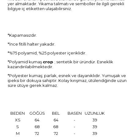
yer almaktadır. Yıkama talimatı ve semboller ile ilgili gerekli
bilgiye iç etiketten ulaşabilirsiniz.
*Kapamasızdır.
*İnce fitilli halter yakadır.
*%75 polyamid, %25 polyester içeriklidir.
*Polyamid kumaş
crop
; sentetik bir üründür. Esneklik
kazandırılabilmektedir.
*Polyester kumaş; parlak, esnek ve dayanıklıdır. Yumuşak ve
ipeksi bir dokuya sahiptir. Kolay kırışmaz, ütülendiğinde uzun
süre ütüye gerek kalmaz.
BEDEN
GÖĞÜS
BEL
BASEN
UZUNLUK
XS
64
64
-
39
S
68
68
-
39
M
72
72
-
39