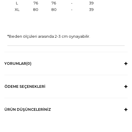
L
76
76
-
39
XL
80
80
-
39
*Beden ölçüleri arasında 2-3 cm oynayabilir.
YORUMLAR
(0)
ÖDEME SEÇENEKLERI
ÜRÜN DÜŞÜNCELERINIZ