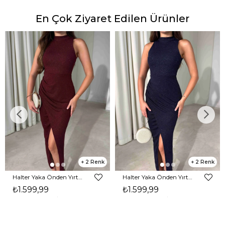
En Çok Ziyaret Edilen Ürünler
2
2
Halter Yaka Önden Yırtmaçlı Midi Boy Bordo Hasre Kadın Elbise 26Y502
Halter Yaka Önden Yırtmaçlı Midi Boy Lacivert Hasre Kadın Elbise 26Y502
₺1.599,99
₺1.599,99