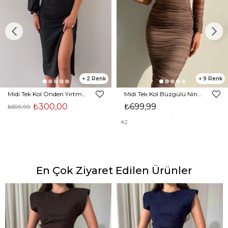
2
9
Midi Tek Kol Önden Yırtmaçlı Akira Kadın Siyah Elbise 22K000228
Midi Tek Kol Büzgülü Ninfe Kadın Vizon Tül Elbise 22K000524
₺300,00
₺699,99
₺599,99
2
En Çok Ziyaret Edilen Ürünler