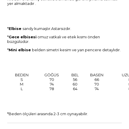
yer almaktadır .
*
Elbise
sandy kumaştır.Astarsızdır.
*
Gece elbisesi
omuz vatkalı ve etek kısmı önden
büzgülüdür.
*
Mini elbise
belden simetri kesim ve yan pencere detaylıdır.
BEDEN
GÖĞÜS
BEL
BASEN
UZ
S
70
56
66
M
74
60
70
L
78
64
74
*Beden ölçüleri arasında 2-3 cm oynayabilir.