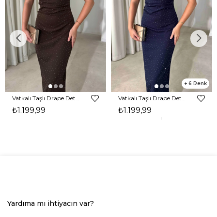
6
Vatkalı Taşlı Drape Detaylı Midi Boy Kahverengi Jesep Kadın Elbise 26Y282
Vatkalı Taşlı Drape Detaylı Midi Boy Lacivert Jesep Kadın Elbise 26Y282
₺1.199,99
₺1.199,99
Yardıma mı ihtiyacın var?