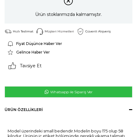
Ürün stoklarımızda kalmamıştır.
Hızlı Teslimat
Müşteri Hizmetleri
Güvenli Alışveriş
Fiyat Düşünce Haber Ver
Gelince Haber Ver
Tavsiye Et
Whatsapp ile Sipariş Ver
ÜRÜN ÖZELLIKLERI
Model üzerindeki small bedendir.Modelin boyu 175 olup 58
kilodur. Ürünün iç etiket bölümünde gerekli yıkama talimatı