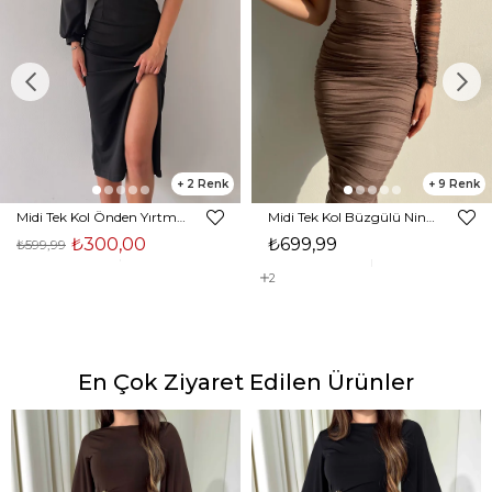
2
9
Midi Tek Kol Önden Yırtmaçlı Akira Kadın Siyah Elbise 22K000228
Midi Tek Kol Büzgülü Ninfe Kadın Vizon Tül Elbise 22K000524
₺300,00
₺699,99
₺599,99
2
En Çok Ziyaret Edilen Ürünler