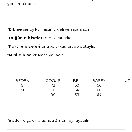
yer almaktadır.
*
Elbise
sandy kumaştır. Likralı ve astarsızdır.
*
Düğün elbiseleri
omuz vatkalıdır.
*
Parti elbiseleri
önü ve arkası drape detaylıdır.
*
Mini elbise
kruvaze yakadır.
BEDEN
GÖĞÜS
BEL
BASEN
UZ
S
72
50
56
M
76
54
60
L
80
58
64
*Beden ölçüleri arasında 2-3 cm oynayabilir.