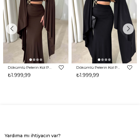
Dökümlü Pelerin Kol Pencere Detaylı Maxi Kahverengi Arlev Kadın Elbise 26Y511
Dökümlü Pelerin Kol Pencere Detaylı Maxi Siyah Arlev Kadın Elbise 26Y511
₺1.999,99
₺1.999,99
Yardıma mı ihtiyacın var?