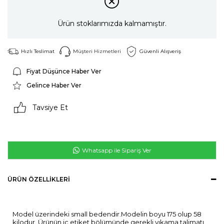
Ürün stoklarımızda kalmamıştır.
Hızlı Teslimat
Müşteri Hizmetleri
Güvenli Alışveriş
Fiyat Düşünce Haber Ver
Gelince Haber Ver
Tavsiye Et
Whatsapp ile Sipariş Ver
ÜRÜN ÖZELLIKLERI
Model üzerindeki small bedendir.Modelin boyu 175 olup 58
kilodur. Ürünün iç etiket bölümünde gerekli yıkama talimatı