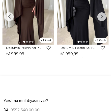
1
1
Dökümlü Pelerin Kol Pencere Detaylı Maxi Kahverengi Arlev Kadın Elbise 26Y511
Dökümlü Pelerin Kol Pencere Detaylı Maxi Siyah Arlev Kadın Elbise 26Y511
₺1.999,99
₺1.999,99
Yardıma mı ihtiyacın var?
0552 348 00 00