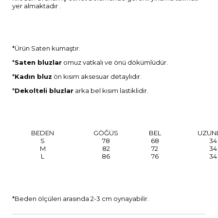
yer almaktadır .
*Ürün Saten kumaştır.
*
Saten bluzlar
omuz vatkalı ve önü dökümlüdür.
*
Kadın bluz
ön kısım aksesuar detaylıdır.
*
Dekolteli bluzlar
arka bel kısım lastiklidir.
BEDEN
GÖĞÜS
BEL
UZUN
S
78
68
34
M
82
72
34
L
86
76
34
*Beden ölçüleri arasında 2-3 cm oynayabilir.