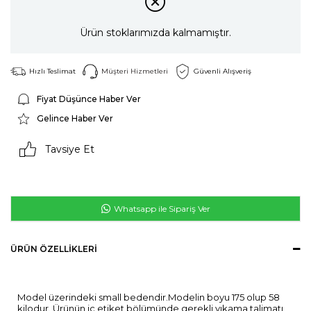
Ürün stoklarımızda kalmamıştır.
Hızlı Teslimat
Müşteri Hizmetleri
Güvenli Alışveriş
Fiyat Düşünce Haber Ver
Gelince Haber Ver
Tavsiye Et
Whatsapp ile Sipariş Ver
ÜRÜN ÖZELLIKLERI
Model üzerindeki small bedendir.Modelin boyu 175 olup 58
kilodur. Ürünün iç etiket bölümünde gerekli yıkama talimatı