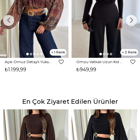
1
2
Açık Omuz Detaylı Yüksek Yaka Lendan Kahve Kadın bluz 26K026
Omzu Vatkalı Uzun Kol Degaje Yaka Dinre Kadın Siyah Bluz 26K101
₺1.199,99
₺949,99
En Çok Ziyaret Edilen Ürünler