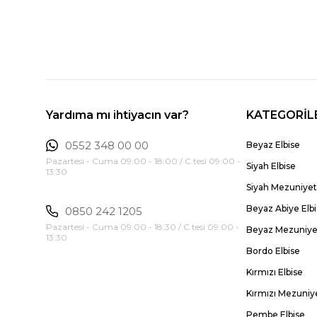
Yardıma mı ihtiyacın var?
KATEGORİL
0552 348 00 00
Beyaz Elbise
Pazartesi - Cuma 09:00 - 18:00 / C.tesi 09:00 -
Siyah Elbise
13:30
Siyah Mezuniyet 
Beyaz Abiye Elb
0850 242 1205
Pazartesi - Cuma 09:00 - 18:30 / C.tesi 09:00 -
Beyaz Mezuniyet
13:30
Bordo Elbise
Kırmızı Elbise
Kırmızı Mezuniye
Pembe Elbise