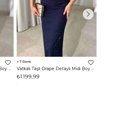
7
3
Vatkalı Taşlı Drape Detaylı Midi Boy Kahverengi Jesep Kadın Elbise 26Y282
Vatkalı Taşlı Drape Detaylı Midi Boy Lacivert Jesep Kadın Elbise 26Y282
₺1.199,99
₺1.599,99