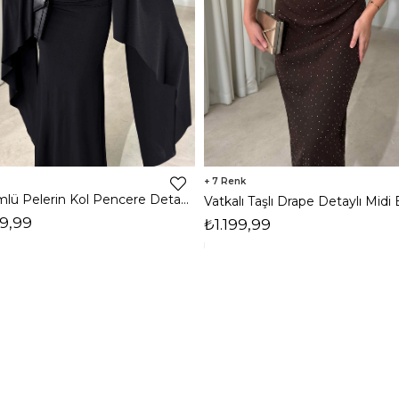
7
Dökümlü Pelerin Kol Pencere Detaylı Maxi Siyah Arlev Kadın Elbise 26Y511
9,99
₺1.199,99