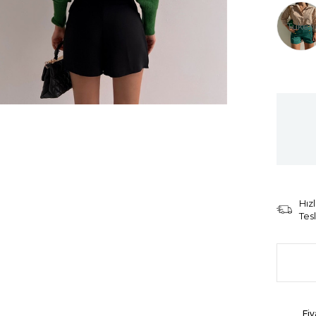
Tüken
Hızl
Tes
Fiy