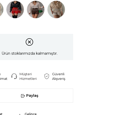
di
Tükendi
Tükendi
Tükendi
Ürün stoklarımızda kalmamıştır.
ı
Müşteri
Güvenli
limat
Hizmetleri
Alışveriş
Paylaş
at
Gelince