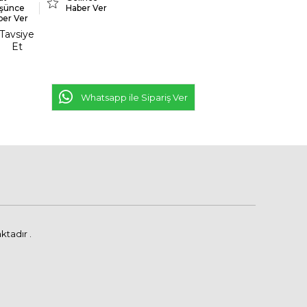
şünce
Haber Ver
ber Ver
Tavsiye
Et
Whatsapp ile Sipariş Ver
ktadır .