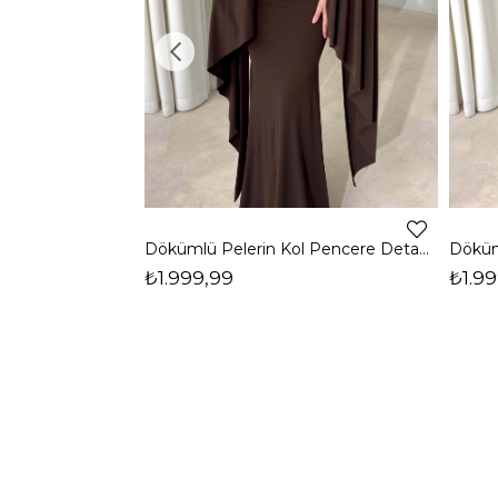
Dökümlü Pelerin Kol Pencere Detaylı Maxi Kahverengi Arlev Kadın Elbise 26Y511
₺1.999,99
₺1.99