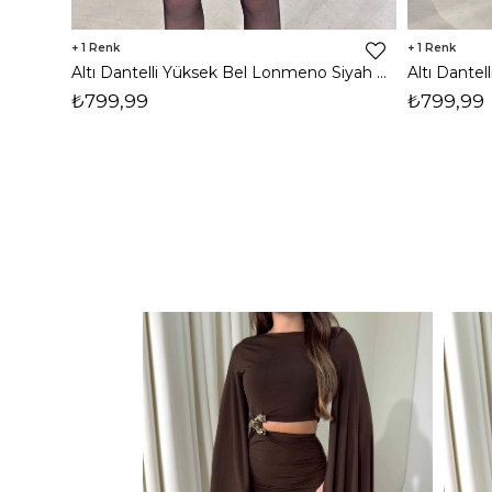
1
1
Altı Dantelli Yüksek Bel Lonmeno Siyah Kadın Şort 26Y037
₺799,99
₺799,99