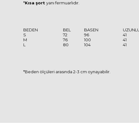
*
Kısa şort
yanı fermuarlıdır.
BEDEN
BEL
BASEN
UZUNL
S
72
96
41
M
76
100
41
L
80
104
41
*Beden ölçüleri arasında 2-3 cm oynayabilir.