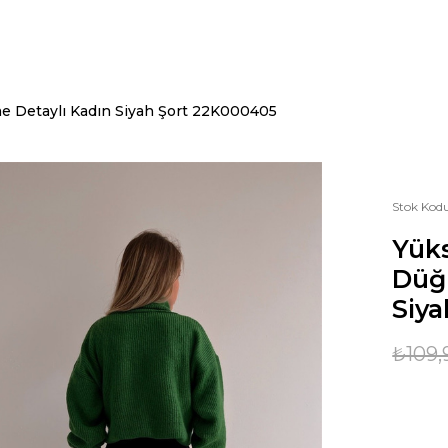
 Detaylı Kadın Siyah Şort 22K000405
Stok Kod
Yük
Düğ
Siya
₺109,