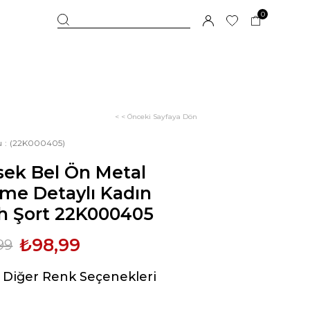
0
< < Önceki Sayfaya Dön
u
(22K000405)
sek Bel Ön Metal
me Detaylı Kadın
h Şort 22K000405
₺98,99
99
Diğer Renk Seçenekleri