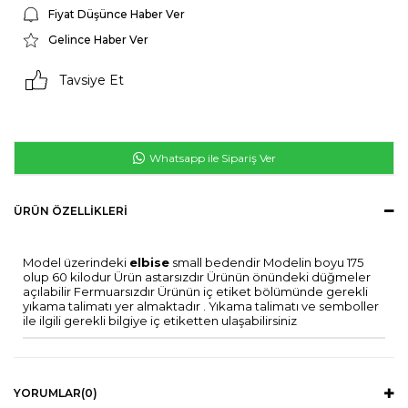
Fiyat Düşünce Haber Ver
Gelince Haber Ver
Tavsiye Et
Whatsapp ile Sipariş Ver
ÜRÜN ÖZELLIKLERI
Model üzerindeki
elbise
small bedendir Modelin boyu 175
olup 60 kilodur Ürün astarsızdır Ürünün önündeki düğmeler
açılabilir Fermuarsızdır Ürünün iç etiket bölümünde gerekli
yıkama talimatı yer almaktadır . Yıkama talimatı ve semboller
ile ilgili gerekli bilgiye iç etiketten ulaşabilirsiniz
YORUMLAR
(0)