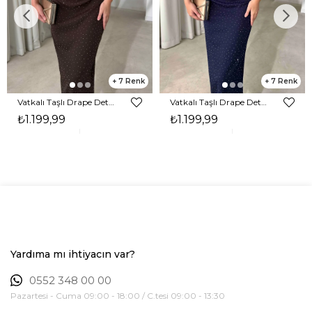
7
7
Vatkalı Taşlı Drape Detaylı Midi Boy Kahverengi Jesep Kadın Elbise 26Y282
Vatkalı Taşlı Drape Detaylı Midi Boy Lacivert Jesep Kadın Elbise 26Y282
₺1.199,99
₺1.199,99
Yardıma mı ihtiyacın var?
0552 348 00 00
Pazartesi - Cuma 09:00 - 18:00 / C.tesi 09:00 - 13:30