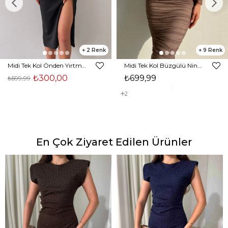
2
9
Midi Tek Kol Önden Yırtmaçlı Akira Kadın Siyah Elbise 22K000228
Midi Tek Kol Büzgülü Ninfe Kadın Vizon Tül Elbise 22K000524
₺300,00
₺699,99
₺599,99
2
En Çok Ziyaret Edilen Ürünler